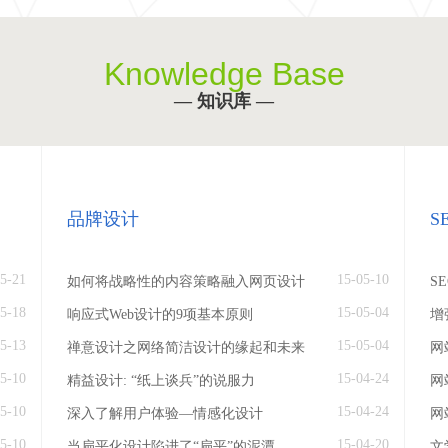
Knowledge Base
— 知识库 —
品牌设计
S
5-21
15-05-10
如何将战略性的内容策略融入网页设计
S
5-18
15-05-04
响应式Web设计的9项基本原则
增
5-13
15-05-04
禅意设计之网络简洁设计的缘起和未来
网
5-10
15-04-24
精益设计: “纸上谈兵”的说服力
网
5-10
15-04-24
深入了解用户体验—情感化设计
网
5-10
15-04-20
当扁平化设计陷进了“扁平”的泥潭
文