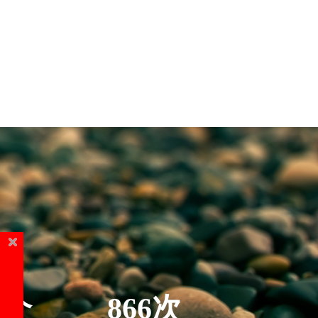
5个
866次