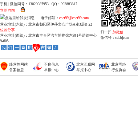
手机 | 微信同号：13020085953 QQ：993883817
立即咨询
电子邮箱：
cnet99@cnet99.com
营业地址(东部)：北京市朝阳区伊莎文心广场A座3层B-22
位置分享
扫一扫
加微信
营业地址(西部)：北京市丰台区汽车博物馆东路1号诺德中心
微信号：cdcbjcom
9-605
经营性网站
不良信息
北京互联网
北京网络
备案信息
举报中心
举报中心
行业协会