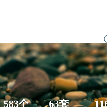
583个
63套
11