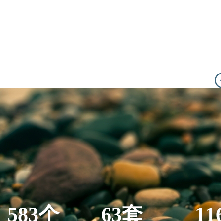
583个
63套
11