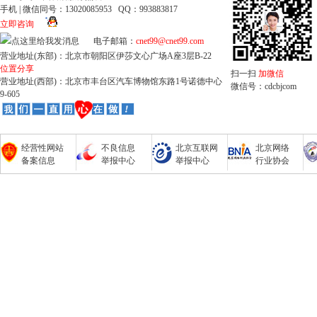
手机 | 微信同号：13020085953 QQ：993883817
立即咨询
电子邮箱：
cnet99@cnet99.com
营业地址(东部)：北京市朝阳区伊莎文心广场A座3层B-22
位置分享
扫一扫
加微信
营业地址(西部)：北京市丰台区汽车博物馆东路1号诺德中心
微信号：cdcbjcom
9-605
经营性网站
不良信息
北京互联网
北京网络
备案信息
举报中心
举报中心
行业协会