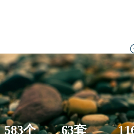
583个
63套
11