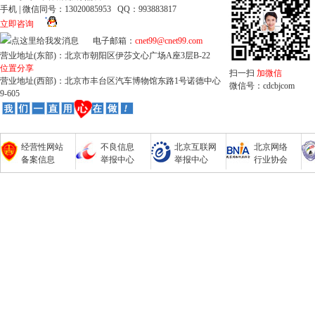
手机 | 微信同号：13020085953 QQ：993883817
立即咨询
电子邮箱：
cnet99@cnet99.com
营业地址(东部)：北京市朝阳区伊莎文心广场A座3层B-22
位置分享
扫一扫
加微信
营业地址(西部)：北京市丰台区汽车博物馆东路1号诺德中心
微信号：cdcbjcom
9-605
经营性网站
不良信息
北京互联网
北京网络
备案信息
举报中心
举报中心
行业协会