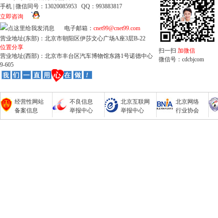
手机 | 微信同号：13020085953 QQ：993883817
立即咨询
电子邮箱：
cnet99@cnet99.com
营业地址(东部)：北京市朝阳区伊莎文心广场A座3层B-22
位置分享
扫一扫
加微信
营业地址(西部)：北京市丰台区汽车博物馆东路1号诺德中心
微信号：cdcbjcom
9-605
经营性网站
不良信息
北京互联网
北京网络
备案信息
举报中心
举报中心
行业协会