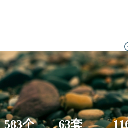
583个
63套
11