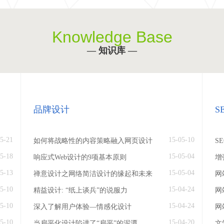
Knowledge Base
— 知识库 —
品牌设计
S
5-21
15-05-10
如何将战略性的内容策略融入网页设计
S
5-18
15-05-04
响应式Web设计的9项基本原则
增
5-13
15-05-04
禅意设计之网络简洁设计的缘起和未来
网
5-10
15-04-24
精益设计: “纸上谈兵”的说服力
网
5-10
15-04-24
深入了解用户体验—情感化设计
网
5-10
15-04-20
当扁平化设计陷进了“扁平”的泥潭
文