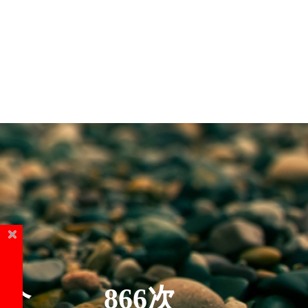
5个
866次