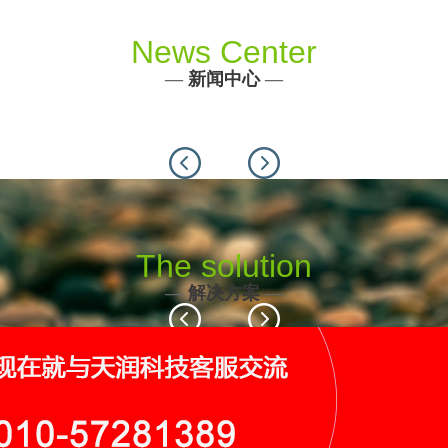
News Center
—
新闻中心
—
Previous
Next
The solution
—
解决方案
—
Previous
Next
116个
19个
9