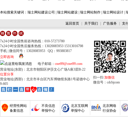
本站搜索关键词：
瑞士网站建设公司
|
瑞士网站建设
|
瑞士网站制作
|
瑞士网站设计
|
返回首页
|
关于我们
|
广告服务
|
支
7x24小时全国售前咨询热线：010-57273780
7x24小时全国售后服务热线：13020085953 15313016798
手机 | 微信同号：13020085953 QQ：993883817
立即咨询
电子邮箱：
cnet99@cnet99.com
营业地址(东部)：北京市朝阳区伊莎文心广场A座3层B-22
位置分享
扫一扫
加微信
营业地址(西部)：北京市丰台区汽车博物馆东路1号诺德中心
微信号：cdcbjcom
9-605
经营性网站
不良信息
北京互联网
北京网络
备案信息
举报中心
举报中心
行业协会