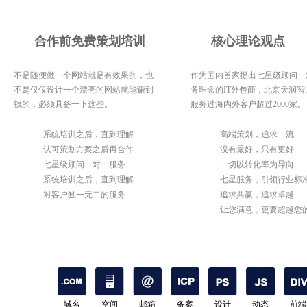
合作前免费策划培训
核心理论观点
不是随便做一个网站就是有效果的，也
作为国内首家提出七星级顾问一
不是仅仅设计一个漂亮的网站就能赚到
务理念的IT外包商，北京天润智
钱的，必须具备一下这些。
服务过海内外客户超过2000家。
1
系统培训之后，直到理解
1
高端策划，追求一流
2
认可策划方案之后再合作
2
没有最好，只有更好
3
七星级顾问一对一服务
3
一切以转化率为导向
4
系统培训之后，直到理解
4
七星服务，引领行业标
5
对客户独一无二的服务
5
追求共赢，追求卓越
6
让您满意，更要超越您
期待
域名
空间
邮箱
备案
设计
动态
前端