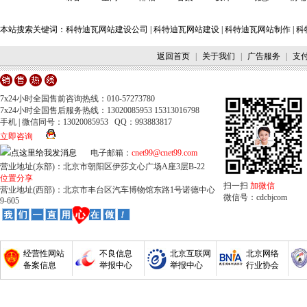
本站搜索关键词：
科特迪瓦网站建设公司
|
科特迪瓦网站建设
|
科特迪瓦网站制作
|
科
返回首页
|
关于我们
|
广告服务
|
支
7x24小时全国售前咨询热线：010-57273780
7x24小时全国售后服务热线：13020085953 15313016798
手机 | 微信同号：13020085953 QQ：993883817
立即咨询
电子邮箱：
cnet99@cnet99.com
营业地址(东部)：北京市朝阳区伊莎文心广场A座3层B-22
位置分享
扫一扫
加微信
营业地址(西部)：北京市丰台区汽车博物馆东路1号诺德中心
微信号：cdcbjcom
9-605
经营性网站
不良信息
北京互联网
北京网络
备案信息
举报中心
举报中心
行业协会