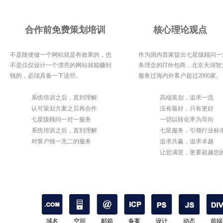
合作前免费策划培训
核心理论观点
不是随便做一个网站就是有效果的，也
作为国内首家提出七星级顾问一
不是仅仅设计一个漂亮的网站就能赚到
务理念的IT外包商，北京天润智
钱的，必须具备一下这些。
服务过海内外客户超过2000家。
1
系统培训之后，直到理解
1
高端策划，追求一流
2
认可策划方案之后再合作
2
没有最好，只有更好
3
七星级顾问一对一服务
3
一切以转化率为导向
4
系统培训之后，直到理解
4
七星服务，引领行业标
5
对客户独一无二的服务
5
追求共赢，追求卓越
6
让您满意，更要超越您
期待
域名
空间
邮箱
备案
设计
动态
前端