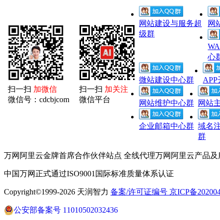
网站建设与服务超
网
级群
W
心
微站建设中心群
AP
扫一扫
加微信
扫一扫
加关注
微信号：cdcbjcom
微信平台
网站维护中心群
网站
企业邮箱中心群
域名
群
万网阿里云金牌首席合作伙伴站点 全线代理万网阿里云产品及
中国万网正式通过ISO9001国际标准质量体系认证
Copyright©1999-2026 天润智力
备案/许可证编号 京ICP备2020040
公安部备案号 11010502032436