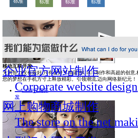
移动互联开发
企业官方网站制作
天润智力没有最好,只有更好！精湛的UI/UE制作和高超的创
您的梦想在手机方寸上释放精彩。引领潮流,迈向网络新纪元！
Corporate website design
- APP应用开
发
网上购物商城制作
- 微网站建设
- 手机网站开
发
The store on the net mak