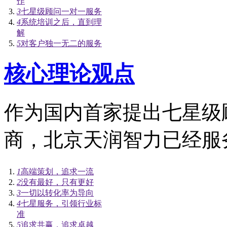
作
3
七星级顾问一对一服务
4
系统培训之后，直到理
解
5
对客户独一无二的服务
核心理论观点
作为国内首家提出七星级
商，北京天润智力已经服务
1
高端策划，追求一流
2
没有最好，只有更好
3
一切以转化率为导向
4
七星服务，引领行业标
准
5
追求共赢，追求卓越