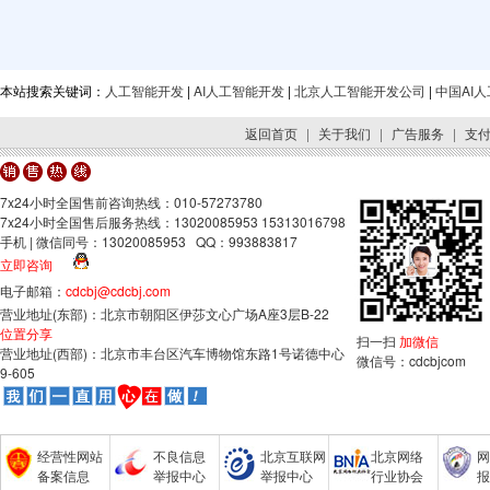
本站搜索关键词：
人工智能开发
|
AI人工智能开发
|
北京人工智能开发公司
|
中国AI
返回首页
|
关于我们
|
广告服务
|
支
7x24小时全国售前咨询热线：010-57273780
7x24小时全国售后服务热线：13020085953 15313016798
手机 | 微信同号：13020085953 QQ：993883817
立即咨询
电子邮箱：
cdcbj@cdcbj.com
营业地址(东部)：北京市朝阳区伊莎文心广场A座3层B-22
位置分享
扫一扫
加微信
营业地址(西部)：北京市丰台区汽车博物馆东路1号诺德中心
微信号：cdcbjcom
9-605
经营性网站
不良信息
北京互联网
北京网络
网
备案信息
举报中心
举报中心
行业协会
报