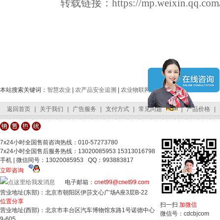
转载链接：
https://mp.weixin.qq
本站搜索关键词：
智慧农业
|
农产品安全追溯
|
农业物联网
返回首页
|
关于我们
|
广告服务
|
支付方式
|
常见问题
|
产品价格
|
客服中心
|
网站地图
|
友情链接
|
公司位置
|
联系我们
7x24小时全国售前咨询热线：010-57273780
7x24小时全国售后服务热线：13020085953 15313016798
手机 | 微信同号：13020085953 QQ：993883817
立即咨询
电子邮箱：
cnet99@cnet99.com
营业地址(东部)：北京市朝阳区伊莎文心广场A座3层B-22
位置分享
扫一扫
加微信
营业地址(西部)：北京市丰台区汽车博物馆东路1号诺德中心
微信号：cdcbjcom
9-605