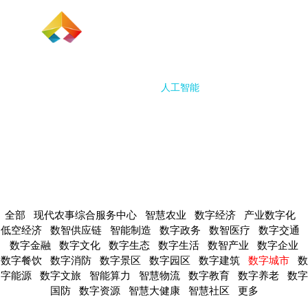
刷脸认证服务解决方案
刷脸认证是一种身份验证服务，通过采集
用户的面部特征，并与权威数据源进行比
首页
数字经济
数智产业
人工智能
低空经济
智慧农
对，能够判断当前用户是否为真实证件的
持有者本人，帮您实现实人认证、降低业
务经营风险、提高客户管理能力，有效防
止身份冒用、欺诈等风险。
商务咨询 >
全部
现代农事综合服务中心
智慧农业
数字经济
产业数字化
低空经济
数智供应链
智能制造
数字政务
数智医疗
数字交通
数字金融
数字文化
数字生态
数字生活
数智产业
数字企业
数字餐饮
数字消防
数字景区
数字园区
数字建筑
数字城市
数
字能源
数字文旅
智能算力
智慧物流
数字教育
数字养老
数字
国防
数字资源
智慧大健康
智慧社区
更多