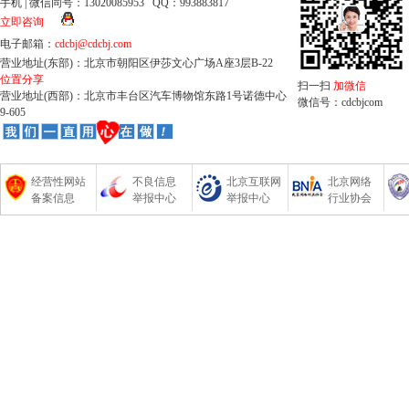
手机 | 微信同号：13020085953 QQ：993883817
立即咨询
电子邮箱：
cdcbj@cdcbj.com
营业地址(东部)：北京市朝阳区伊莎文心广场A座3层B-22
位置分享
扫一扫
加微信
营业地址(西部)：北京市丰台区汽车博物馆东路1号诺德中心
微信号：cdcbjcom
9-605
经营性网站
不良信息
北京互联网
北京网络
备案信息
举报中心
举报中心
行业协会