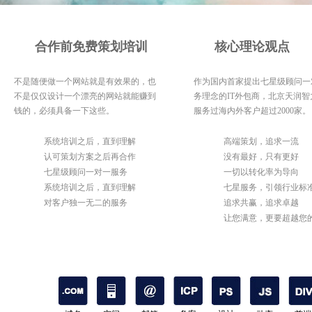
合作前免费策划培训
核心理论观点
不是随便做一个网站就是有效果的，也
作为国内首家提出七星级顾问一
不是仅仅设计一个漂亮的网站就能赚到
务理念的IT外包商，北京天润智
钱的，必须具备一下这些。
服务过海内外客户超过2000家。
1
系统培训之后，直到理解
1
高端策划，追求一流
2
认可策划方案之后再合作
2
没有最好，只有更好
3
七星级顾问一对一服务
3
一切以转化率为导向
4
系统培训之后，直到理解
4
七星服务，引领行业标
5
对客户独一无二的服务
5
追求共赢，追求卓越
6
让您满意，更要超越您
期待