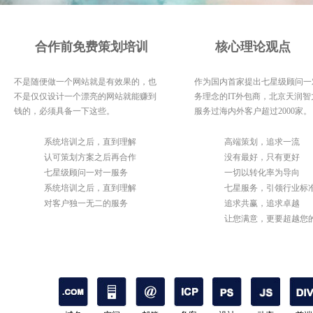
合作前免费策划培训
核心理论观点
不是随便做一个网站就是有效果的，也
作为国内首家提出七星级顾问一
不是仅仅设计一个漂亮的网站就能赚到
务理念的IT外包商，北京天润智
钱的，必须具备一下这些。
服务过海内外客户超过2000家。
1
系统培训之后，直到理解
1
高端策划，追求一流
2
认可策划方案之后再合作
2
没有最好，只有更好
3
七星级顾问一对一服务
3
一切以转化率为导向
4
系统培训之后，直到理解
4
七星服务，引领行业标
5
对客户独一无二的服务
5
追求共赢，追求卓越
6
让您满意，更要超越您
期待