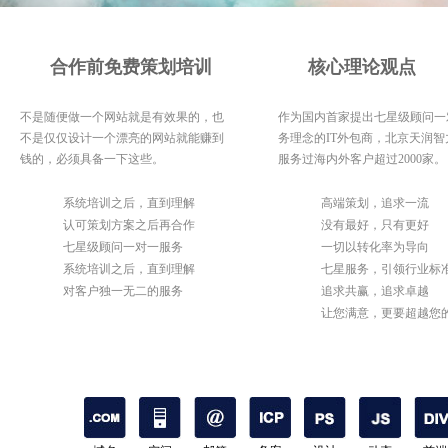
合作前免费策划培训
核心理论观点
不是随便做一个网站就是有效果的，也
作为国内首家提出七星级顾问一
不是仅仅设计一个漂亮的网站就能赚到
务理念的IT外包商，北京天润智
钱的，必须具备一下这些。
服务过海内外客户超过2000家。
1
系统培训之后，直到理解
1
高端策划，追求一流
2
认可策划方案之后再合作
2
没有最好，只有更好
3
七星级顾问一对一服务
3
一切以转化率为导向
4
系统培训之后，直到理解
4
七星服务，引领行业标
5
对客户独一无二的服务
5
追求共赢，追求卓越
6
让您满意，更要超越您
期待