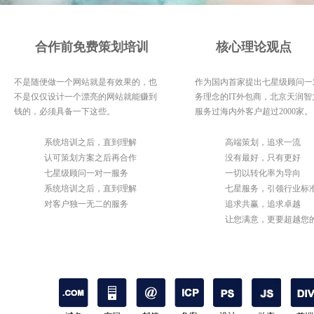
合作前免费策划培训
核心理论观点
不是随便做一个网站就是有效果的，也
作为国内首家提出七星级顾问一
不是仅仅设计一个漂亮的网站就能赚到
务理念的IT外包商，北京天润智
钱的，必须具备一下这些。
服务过海内外客户超过2000家。
1
系统培训之后，直到理解
1
高端策划，追求一流
2
认可策划方案之后再合作
2
没有最好，只有更好
3
七星级顾问一对一服务
3
一切以转化率为导向
4
系统培训之后，直到理解
4
七星服务，引领行业标
5
对客户独一无二的服务
5
追求共赢，追求卓越
6
让您满意，更要超越您
期待