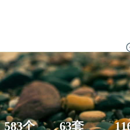
583个
63套
11