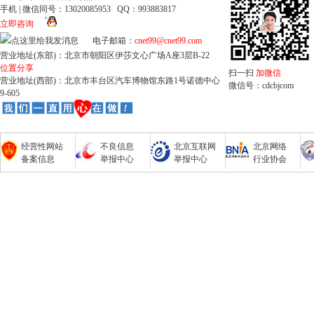
手机 | 微信同号：13020085953 QQ：993883817
立即咨询
电子邮箱：
cnet99@cnet99.com
营业地址(东部)：北京市朝阳区伊莎文心广场A座3层B-22
位置分享
扫一扫
加微信
营业地址(西部)：北京市丰台区汽车博物馆东路1号诺德中心
微信号：cdcbjcom
9-605
经营性网站
不良信息
北京互联网
北京网络
备案信息
举报中心
举报中心
行业协会