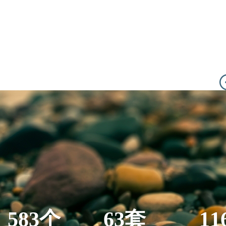
583个
63套
11