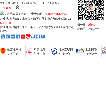
手机 | 微信同号：13020085953 QQ：993883817
立即咨询
电子邮箱：
cnet99@cnet99.com
营业地址(东部)：北京市朝阳区伊莎文心广场A座3层B-22
位置分享
扫一扫
加微信
营业地址(西部)：北京市丰台区汽车博物馆东路1号诺德中心
微信号：cdcbjcom
9-605
经营性网站
不良信息
北京互联网
北京网络
备案信息
举报中心
举报中心
行业协会