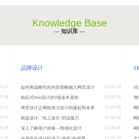
Knowledge Base
— 知识库 —
品牌设计
S
5-21
15-05-10
如何将战略性的内容策略融入网页设计
S
5-18
15-05-04
响应式Web设计的9项基本原则
增
5-13
15-05-04
禅意设计之网络简洁设计的缘起和未来
网
5-10
15-04-24
精益设计: “纸上谈兵”的说服力
网
5-10
15-04-24
深入了解用户体验—情感化设计
网
5-10
15-04-20
当扁平化设计陷进了“扁平”的泥潭
文