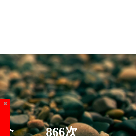
5个
866次