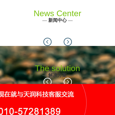
News Center
—
新闻中心
—
Previous
Next
The solution
—
解决方案
—
Previous
Next
116个
19个
9