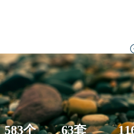
583个
63套
11