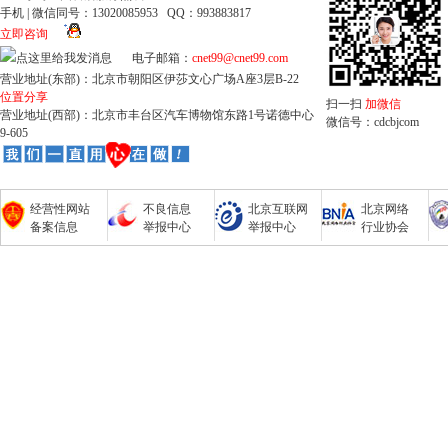
手机 | 微信同号：13020085953 QQ：993883817
立即咨询
电子邮箱：
cnet99@cnet99.com
营业地址(东部)：北京市朝阳区伊莎文心广场A座3层B-22
位置分享
扫一扫
加微信
营业地址(西部)：北京市丰台区汽车博物馆东路1号诺德中心
微信号：cdcbjcom
9-605
经营性网站
不良信息
北京互联网
北京网络
备案信息
举报中心
举报中心
行业协会