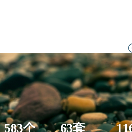
583个
63套
11