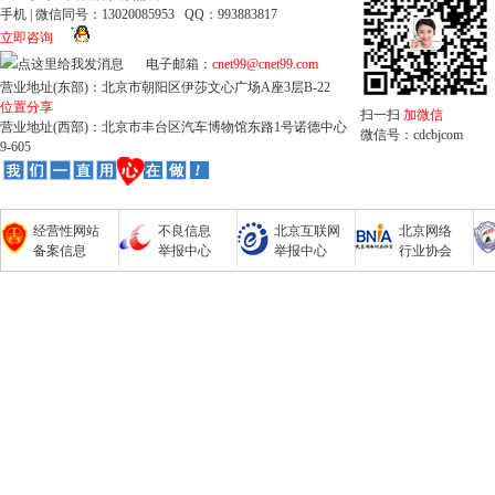
手机 | 微信同号：13020085953 QQ：993883817
立即咨询
电子邮箱：
cnet99@cnet99.com
营业地址(东部)：北京市朝阳区伊莎文心广场A座3层B-22
位置分享
扫一扫
加微信
营业地址(西部)：北京市丰台区汽车博物馆东路1号诺德中心
微信号：cdcbjcom
9-605
经营性网站
不良信息
北京互联网
北京网络
备案信息
举报中心
举报中心
行业协会