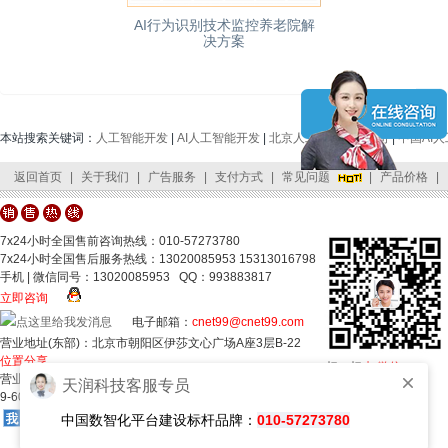
AI行为识别技术监控养老院解
决方案
本站搜索关键词：
人工智能开发
|
AI人工智能开发
|
北京人工智能开发公司
|
中国AI
返回首页
|
关于我们
|
广告服务
|
支付方式
|
常见问题
|
产品价格
|
客服中心
|
网站地图
|
友情链接
|
公司位置
|
联系我们
7x24小时全国售前咨询热线：010-57273780
7x24小时全国售后服务热线：13020085953 15313016798
手机 | 微信同号：13020085953 QQ：993883817
立即咨询
电子邮箱：
cnet99@cnet99.com
营业地址(东部)：北京市朝阳区伊莎文心广场A座3层B-22
位置分享
扫一扫
加微信
营业地址(西部)：北京市丰台区汽车博物馆东路1号诺德中心
天润科技客服专员
微信号：cdcbjcom
9-605
中国数智化平台建设标杆品牌：
010-57273780