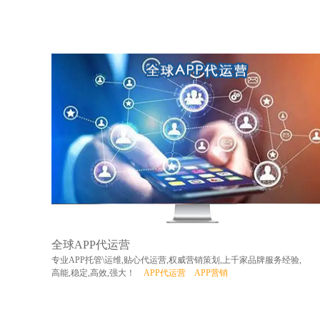
全球APP代运营
专业APP托管\运维,贴心代运营,权威营销策划,上千家品牌服务经验,
高能,稳定,高效,强大！
APP代运营
APP营销