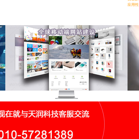
应用性
全球移动端网站建设
全球
新鲜感受,新鲜未来,专注创意,专心开发,非常团队,成就您的未来,助力
中国网
您的企业势如破竹！