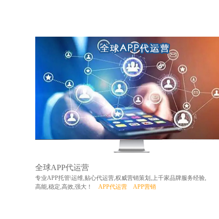
全球APP代运营
专业APP托管\运维,贴心代运营,权威营销策划,上千家品牌服务经验,
高能,稳定,高效,强大！
APP代运营
APP营销