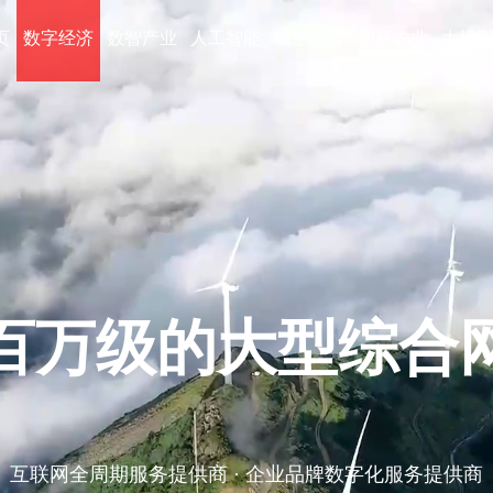
页
数字经济
数智产业
人工智能
低空经济
智慧农业
大模
创新 不一样 将怎
链接全球 · 提振经济 · 共享未来