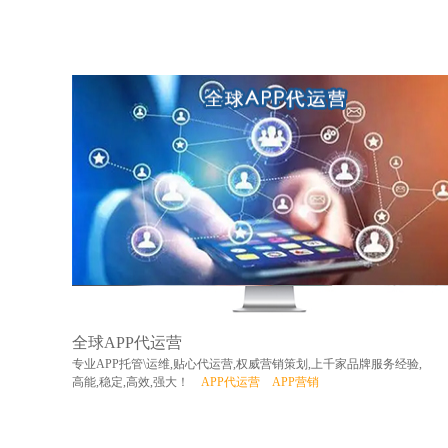
全球APP代运营
专业APP托管\运维,贴心代运营,权威营销策划,上千家品牌服务经验,
高能,稳定,高效,强大！
APP代运营
APP营销