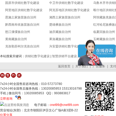
固原市供销社数字化建设
中卫市供销社数字化建设
乌鲁木齐市供销
阿里地区供销社数字化建设
阿克苏地区供销社数字化建设
喀什地区供销社
恩施土家族苗族自治州
湘西土家族苗族自治州
阿坝藏族羌族自
黔西南布依族苗族自治州
楚雄彝族自治州
红河哈尼族彝族
怒江傈僳族自治州
迪庆藏族自治州
临夏回族自治州
黄南藏族自治州
果洛藏族自治州
玉树藏族自治州
克孜勒苏柯尔克孜自治州
兴安盟供销社数字化建设
锡林郭勒盟供销
本站搜索关键词：
供销社数字化建设
|
智慧供销平台建设
|
全国供销合作社数字供销
返回首页
|
关于我们
|
广告服务
|
支
7x24小时全国售前咨询热线：010-57273780
7x24小时全国售后服务热线：13020085953 15313016798
手机 | 微信同号：13020085953 QQ：993883817
立即咨询
电子邮箱：
cnet99@cnet99.com
营业地址(东部)：北京市朝阳区伊莎文心广场A座3层B-22
位置分享