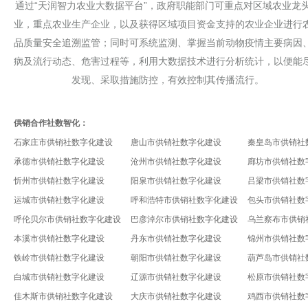
通过“天润智力农业大数据平台”，政府职能部门可重点对区域农业龙
业，重点农业生产企业，以及获得区域项目资金支持的农业企业进行
品质量安全追溯监管；同时可系统监测、掌握当前动物疫情主要病因
病及流行动态、危害过程等，利用大数据技术进行分析统计，以便能
发现、采取措施防控，有效控制其传播流行。
供销合作社数智化：
石家庄市供销社数字化建设
唐山市供销社数字化建设
秦皇岛市供销社
承德市供销社数字化建设
沧州市供销社数字化建设
廊坊市供销社数
忻州市供销社数字化建设
阳泉市供销社数字化建设
吕梁市供销社数
运城市供销社数字化建设
呼和浩特市供销社数字化建设
包头市供销社数
呼伦贝尔市供销社数字化建设
巴彦淖尔市供销社数字化建设
乌兰察布市供销
本溪市供销社数字化建设
丹东市供销社数字化建设
锦州市供销社数
铁岭市供销社数字化建设
朝阳市供销社数字化建设
葫芦岛市供销社
白城市供销社数字化建设
辽源市供销社数字化建设
松原市供销社数
佳木斯市供销社数字化建设
大庆市供销社数字化建设
鸡西市供销社数