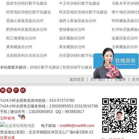
固原市供销社数字化建设
中卫市供销社数字化建设
乌鲁木齐市供销
阿里地区供销社数字化建设
阿克苏地区供销社数字化建设
喀什地区供销社
恩施土家族苗族自治州
湘西土家族苗族自治州
阿坝藏族羌族自
黔西南布依族苗族自治州
楚雄彝族自治州
红河哈尼族彝族
怒江傈僳族自治州
迪庆藏族自治州
临夏回族自治州
黄南藏族自治州
果洛藏族自治州
玉树藏族自治州
克孜勒苏柯尔克孜自治州
兴安盟供销社数字化建设
锡林郭勒盟供销
本站搜索关键词：
供销社数字化建设
|
智慧供销平台建设
|
全国供销合作社数字供销
返回首页
|
关于我们
|
广告服务
|
支
7x24小时全国售前咨询热线：010-57273780
7x24小时全国售后服务热线：13020085953 15313016798
手机 | 微信同号：13020085953 QQ：993883817
立即咨询
电子邮箱：
cnet99@cnet99.com
营业地址(东部)：北京市朝阳区伊莎文心广场A座3层B-22
位置分享