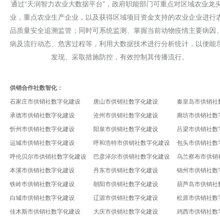
通过“天润智力农业大数据平台”，政府职能部门可重点对区域农业龙
业，重点农业生产企业，以及获得区域项目资金支持的农业企业进行
品质量安全追溯监管；同时可系统监测、掌握当前动物疫情主要病因
病及流行动态、危害过程等，利用大数据技术进行分析统计，以便能
发现、采取措施防控，有效控制其传播流行。
供销合作社数智化：
石家庄市供销社数字化建设
唐山市供销社数字化建设
秦皇岛市供销社
承德市供销社数字化建设
沧州市供销社数字化建设
廊坊市供销社数
忻州市供销社数字化建设
阳泉市供销社数字化建设
吕梁市供销社数
运城市供销社数字化建设
呼和浩特市供销社数字化建设
包头市供销社数
呼伦贝尔市供销社数字化建设
巴彦淖尔市供销社数字化建设
乌兰察布市供销
本溪市供销社数字化建设
丹东市供销社数字化建设
锦州市供销社数
铁岭市供销社数字化建设
朝阳市供销社数字化建设
葫芦岛市供销社
白城市供销社数字化建设
辽源市供销社数字化建设
松原市供销社数
佳木斯市供销社数字化建设
大庆市供销社数字化建设
鸡西市供销社数