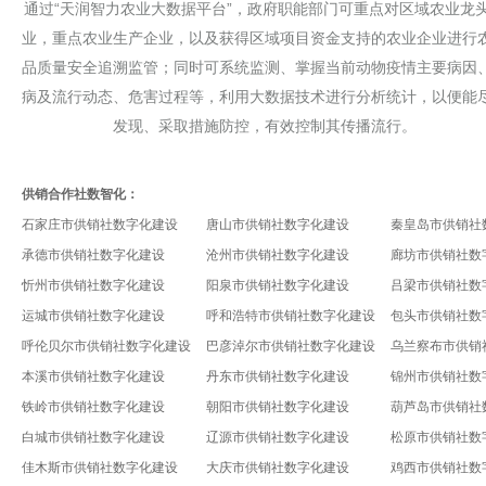
通过“天润智力农业大数据平台”，政府职能部门可重点对区域农业龙
业，重点农业生产企业，以及获得区域项目资金支持的农业企业进行
品质量安全追溯监管；同时可系统监测、掌握当前动物疫情主要病因
病及流行动态、危害过程等，利用大数据技术进行分析统计，以便能
发现、采取措施防控，有效控制其传播流行。
供销合作社数智化：
石家庄市供销社数字化建设
唐山市供销社数字化建设
秦皇岛市供销社
承德市供销社数字化建设
沧州市供销社数字化建设
廊坊市供销社数
忻州市供销社数字化建设
阳泉市供销社数字化建设
吕梁市供销社数
运城市供销社数字化建设
呼和浩特市供销社数字化建设
包头市供销社数
呼伦贝尔市供销社数字化建设
巴彦淖尔市供销社数字化建设
乌兰察布市供销
本溪市供销社数字化建设
丹东市供销社数字化建设
锦州市供销社数
铁岭市供销社数字化建设
朝阳市供销社数字化建设
葫芦岛市供销社
白城市供销社数字化建设
辽源市供销社数字化建设
松原市供销社数
佳木斯市供销社数字化建设
大庆市供销社数字化建设
鸡西市供销社数