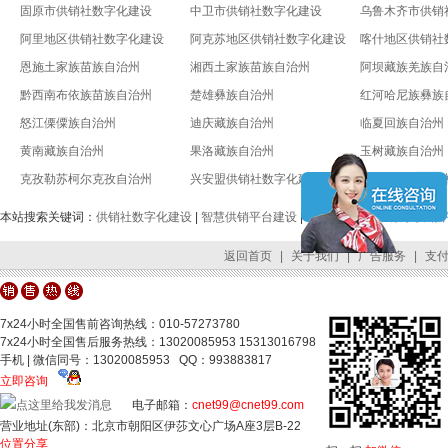
固原市供销社数字化建设
中卫市供销社数字化建设
乌鲁木齐市供销
阿里地区供销社数字化建设
阿克苏地区供销社数字化建设
喀什地区供销社
恩施土家族苗族自治州
湘西土家族苗族自治州
阿坝藏族羌族自
黔西南布依族苗族自治州
楚雄彝族自治州
红河哈尼族彝族
怒江傈僳族自治州
迪庆藏族自治州
临夏回族自治州
黄南藏族自治州
果洛藏族自治州
玉树藏族自治州
克孜勒苏柯尔克孜自治州
兴安盟供销社数字化建设
锡林郭勒盟供销
本站搜索关键词：
供销社数字化建设
|
智慧供销平台建设
|
全国供销合作社数字供销
返回首页
|
关于我们
|
广告服务
|
支
7x24小时全国售前咨询热线：010-57273780
7x24小时全国售后服务热线：13020085953 15313016798
手机 | 微信同号：13020085953 QQ：993883817
立即咨询
电子邮箱：
cnet99@cnet99.com
营业地址(东部)：北京市朝阳区伊莎文心广场A座3层B-22
位置分享