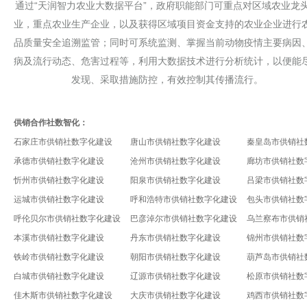
通过“天润智力农业大数据平台”，政府职能部门可重点对区域农业龙
业，重点农业生产企业，以及获得区域项目资金支持的农业企业进行
品质量安全追溯监管；同时可系统监测、掌握当前动物疫情主要病因
病及流行动态、危害过程等，利用大数据技术进行分析统计，以便能
发现、采取措施防控，有效控制其传播流行。
供销合作社数智化：
石家庄市供销社数字化建设
唐山市供销社数字化建设
秦皇岛市供销社
承德市供销社数字化建设
沧州市供销社数字化建设
廊坊市供销社数
忻州市供销社数字化建设
阳泉市供销社数字化建设
吕梁市供销社数
运城市供销社数字化建设
呼和浩特市供销社数字化建设
包头市供销社数
呼伦贝尔市供销社数字化建设
巴彦淖尔市供销社数字化建设
乌兰察布市供销
本溪市供销社数字化建设
丹东市供销社数字化建设
锦州市供销社数
铁岭市供销社数字化建设
朝阳市供销社数字化建设
葫芦岛市供销社
白城市供销社数字化建设
辽源市供销社数字化建设
松原市供销社数
佳木斯市供销社数字化建设
大庆市供销社数字化建设
鸡西市供销社数