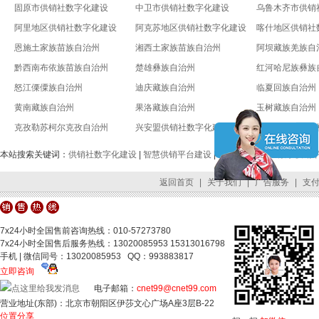
固原市供销社数字化建设
中卫市供销社数字化建设
乌鲁木齐市供销
阿里地区供销社数字化建设
阿克苏地区供销社数字化建设
喀什地区供销社
恩施土家族苗族自治州
湘西土家族苗族自治州
阿坝藏族羌族自
黔西南布依族苗族自治州
楚雄彝族自治州
红河哈尼族彝族
怒江傈僳族自治州
迪庆藏族自治州
临夏回族自治州
黄南藏族自治州
果洛藏族自治州
玉树藏族自治州
克孜勒苏柯尔克孜自治州
兴安盟供销社数字化建设
锡林郭勒盟供销
本站搜索关键词：
供销社数字化建设
|
智慧供销平台建设
|
全国供销合作社数字供销
返回首页
|
关于我们
|
广告服务
|
支
7x24小时全国售前咨询热线：010-57273780
7x24小时全国售后服务热线：13020085953 15313016798
手机 | 微信同号：13020085953 QQ：993883817
立即咨询
电子邮箱：
cnet99@cnet99.com
营业地址(东部)：北京市朝阳区伊莎文心广场A座3层B-22
位置分享