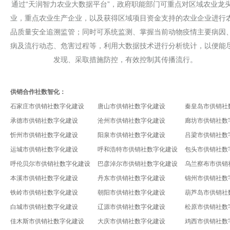
通过“天润智力农业大数据平台”，政府职能部门可重点对区域农业龙
业，重点农业生产企业，以及获得区域项目资金支持的农业企业进行
品质量安全追溯监管；同时可系统监测、掌握当前动物疫情主要病因
病及流行动态、危害过程等，利用大数据技术进行分析统计，以便能
发现、采取措施防控，有效控制其传播流行。
供销合作社数智化：
石家庄市供销社数字化建设
唐山市供销社数字化建设
秦皇岛市供销社
承德市供销社数字化建设
沧州市供销社数字化建设
廊坊市供销社数
忻州市供销社数字化建设
阳泉市供销社数字化建设
吕梁市供销社数
运城市供销社数字化建设
呼和浩特市供销社数字化建设
包头市供销社数
呼伦贝尔市供销社数字化建设
巴彦淖尔市供销社数字化建设
乌兰察布市供销
本溪市供销社数字化建设
丹东市供销社数字化建设
锦州市供销社数
铁岭市供销社数字化建设
朝阳市供销社数字化建设
葫芦岛市供销社
白城市供销社数字化建设
辽源市供销社数字化建设
松原市供销社数
佳木斯市供销社数字化建设
大庆市供销社数字化建设
鸡西市供销社数