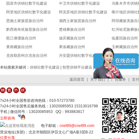
固原市供销社数字化建设
中卫市供销社数字化建设
乌鲁木齐市供销
阿里地区供销社数字化建设
阿克苏地区供销社数字化建设
喀什地区供销社
恩施土家族苗族自治州
湘西土家族苗族自治州
阿坝藏族羌族自
黔西南布依族苗族自治州
楚雄彝族自治州
红河哈尼族彝族
怒江傈僳族自治州
迪庆藏族自治州
临夏回族自治州
黄南藏族自治州
果洛藏族自治州
玉树藏族自治州
克孜勒苏柯尔克孜自治州
兴安盟供销社数字化建设
锡林郭勒盟供销
本站搜索关键词：
供销社数字化建设
|
智慧供销平台建设
|
全国供销合作社数字供销
返回首页
|
关于我们
|
广告服务
|
支
7x24小时全国售前咨询热线：010-57273780
7x24小时全国售后服务热线：13020085953 15313016798
手机 | 微信同号：13020085953 QQ：993883817
立即咨询
电子邮箱：
cnet99@cnet99.com
营业地址(东部)：北京市朝阳区伊莎文心广场A座3层B-22
位置分享