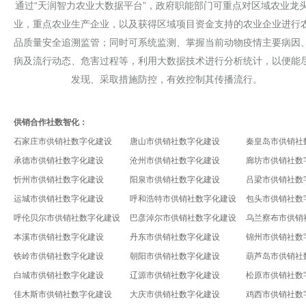
通过“天润智力农业大数据平台”，政府职能部门可重点对区域农业龙
业，重点农业生产企业，以及获得区域项目资金支持的农业企业进行
品质量安全追溯监管；同时可系统监测、掌握当前动物疫情主要病因
病及流行动态、危害过程等，利用大数据技术进行分析统计，以便能
发现、采取措施防控，有效控制其传播流行。
供销合作社数智化：
石家庄市供销社数字化建设
唐山市供销社数字化建设
秦皇岛市供销社
承德市供销社数字化建设
沧州市供销社数字化建设
廊坊市供销社数
忻州市供销社数字化建设
阳泉市供销社数字化建设
吕梁市供销社数
运城市供销社数字化建设
呼和浩特市供销社数字化建设
包头市供销社数
呼伦贝尔市供销社数字化建设
巴彦淖尔市供销社数字化建设
乌兰察布市供销
本溪市供销社数字化建设
丹东市供销社数字化建设
锦州市供销社数
铁岭市供销社数字化建设
朝阳市供销社数字化建设
葫芦岛市供销社
白城市供销社数字化建设
辽源市供销社数字化建设
松原市供销社数
佳木斯市供销社数字化建设
大庆市供销社数字化建设
鸡西市供销社数