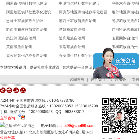
固原市供销社数字化建设
中卫市供销社数字化建设
乌鲁木齐市供销
阿里地区供销社数字化建设
阿克苏地区供销社数字化建设
喀什地区供销社
恩施土家族苗族自治州
湘西土家族苗族自治州
阿坝藏族羌族自
黔西南布依族苗族自治州
楚雄彝族自治州
红河哈尼族彝族
怒江傈僳族自治州
迪庆藏族自治州
临夏回族自治州
黄南藏族自治州
果洛藏族自治州
玉树藏族自治州
克孜勒苏柯尔克孜自治州
兴安盟供销社数字化建设
锡林郭勒盟供销
本站搜索关键词：
供销社数字化建设
|
智慧供销平台建设
|
全国供销合作社数字供销
返回首页
|
关于我们
|
广告服务
|
支
7x24小时全国售前咨询热线：010-57273780
7x24小时全国售后服务热线：13020085953 15313016798
手机 | 微信同号：13020085953 QQ：993883817
立即咨询
电子邮箱：
cnet99@cnet99.com
营业地址(东部)：北京市朝阳区伊莎文心广场A座3层B-22
位置分享