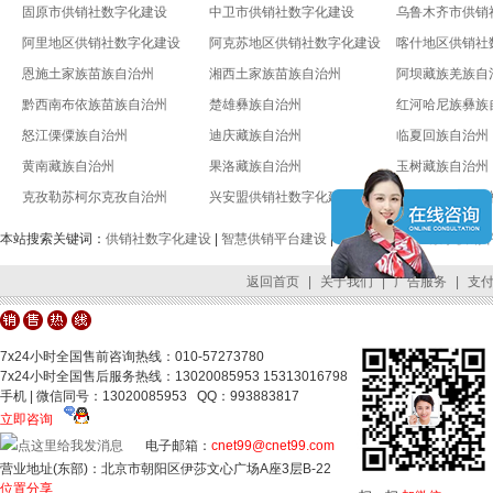
固原市供销社数字化建设
中卫市供销社数字化建设
乌鲁木齐市供销
阿里地区供销社数字化建设
阿克苏地区供销社数字化建设
喀什地区供销社
恩施土家族苗族自治州
湘西土家族苗族自治州
阿坝藏族羌族自
黔西南布依族苗族自治州
楚雄彝族自治州
红河哈尼族彝族
怒江傈僳族自治州
迪庆藏族自治州
临夏回族自治州
黄南藏族自治州
果洛藏族自治州
玉树藏族自治州
克孜勒苏柯尔克孜自治州
兴安盟供销社数字化建设
锡林郭勒盟供销
本站搜索关键词：
供销社数字化建设
|
智慧供销平台建设
|
全国供销合作社数字供销
返回首页
|
关于我们
|
广告服务
|
支
7x24小时全国售前咨询热线：010-57273780
7x24小时全国售后服务热线：13020085953 15313016798
手机 | 微信同号：13020085953 QQ：993883817
立即咨询
电子邮箱：
cnet99@cnet99.com
营业地址(东部)：北京市朝阳区伊莎文心广场A座3层B-22
位置分享