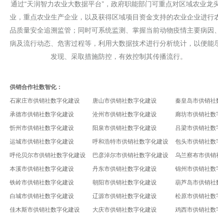
通过“天润智力农业大数据平台”，政府职能部门可重点对区域农业龙
业，重点农业生产企业，以及获得区域项目资金支持的农业企业进行
品质量安全追溯监管；同时可系统监测、掌握当前动物疫情主要病因
病及流行动态、危害过程等，利用大数据技术进行分析统计，以便能
发现、采取措施防控，有效控制其传播流行。
供销合作社数智化：
石家庄市供销社数字化建设
唐山市供销社数字化建设
秦皇岛市供销社
承德市供销社数字化建设
沧州市供销社数字化建设
廊坊市供销社数
忻州市供销社数字化建设
阳泉市供销社数字化建设
吕梁市供销社数
运城市供销社数字化建设
呼和浩特市供销社数字化建设
包头市供销社数
呼伦贝尔市供销社数字化建设
巴彦淖尔市供销社数字化建设
乌兰察布市供销
本溪市供销社数字化建设
丹东市供销社数字化建设
锦州市供销社数
铁岭市供销社数字化建设
朝阳市供销社数字化建设
葫芦岛市供销社
白城市供销社数字化建设
辽源市供销社数字化建设
松原市供销社数
佳木斯市供销社数字化建设
大庆市供销社数字化建设
鸡西市供销社数