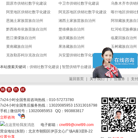
固原市供销社数字化建设
中卫市供销社数字化建设
乌鲁木齐市供销
阿里地区供销社数字化建设
阿克苏地区供销社数字化建设
喀什地区供销社
恩施土家族苗族自治州
湘西土家族苗族自治州
阿坝藏族羌族自
黔西南布依族苗族自治州
楚雄彝族自治州
红河哈尼族彝族
怒江傈僳族自治州
迪庆藏族自治州
临夏回族自治州
黄南藏族自治州
果洛藏族自治州
玉树藏族自治州
克孜勒苏柯尔克孜自治州
兴安盟供销社数字化建设
锡林郭勒盟供销
本站搜索关键词：
供销社数字化建设
|
智慧供销平台建设
|
全国供销合作社数字供销
返回首页
|
关于我们
|
广告服务
|
支
7x24小时全国售前咨询热线：010-57273780
7x24小时全国售后服务热线：13020085953 15313016798
手机 | 微信同号：13020085953 QQ：993883817
立即咨询
电子邮箱：
cnet99@cnet99.com
营业地址(东部)：北京市朝阳区伊莎文心广场A座3层B-22
位置分享