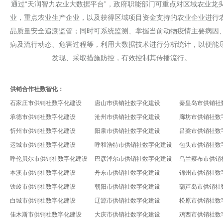
通过“天润智力农业大数据平台”，政府职能部门可重点对区域农业龙
业，重点农业生产企业，以及获得区域项目资金支持的农业企业进行
品质量安全追溯监管；同时可系统监测、掌握当前动物疫情主要病因
病及流行动态、危害过程等，利用大数据技术进行分析统计，以便能
发现、采取措施防控，有效控制其传播流行。
供销合作社数智化：
石家庄市供销社数字化建设
唐山市供销社数字化建设
秦皇岛市供销社
承德市供销社数字化建设
沧州市供销社数字化建设
廊坊市供销社数
忻州市供销社数字化建设
阳泉市供销社数字化建设
吕梁市供销社数
运城市供销社数字化建设
呼和浩特市供销社数字化建设
包头市供销社数
呼伦贝尔市供销社数字化建设
巴彦淖尔市供销社数字化建设
乌兰察布市供销
本溪市供销社数字化建设
丹东市供销社数字化建设
锦州市供销社数
铁岭市供销社数字化建设
朝阳市供销社数字化建设
葫芦岛市供销社
白城市供销社数字化建设
辽源市供销社数字化建设
松原市供销社数
佳木斯市供销社数字化建设
大庆市供销社数字化建设
鸡西市供销社数