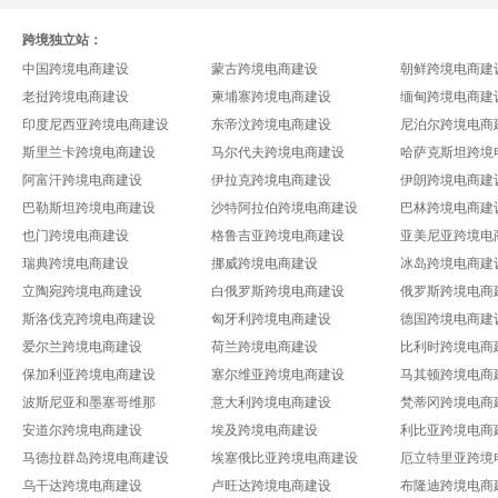
跨境独立站：
中国跨境电商建设
蒙古跨境电商建设
朝鲜跨境电商建
老挝跨境电商建设
柬埔寨跨境电商建设
缅甸跨境电商建
印度尼西亚跨境电商建设
东帝汶跨境电商建设
尼泊尔跨境电商
斯里兰卡跨境电商建设
马尔代夫跨境电商建设
哈萨克斯坦跨境
阿富汗跨境电商建设
伊拉克跨境电商建设
伊朗跨境电商建
巴勒斯坦跨境电商建设
沙特阿拉伯跨境电商建设
巴林跨境电商建
也门跨境电商建设
格鲁吉亚跨境电商建设
亚美尼亚跨境电
瑞典跨境电商建设
挪威跨境电商建设
冰岛跨境电商建
立陶宛跨境电商建设
白俄罗斯跨境电商建设
俄罗斯跨境电商
斯洛伐克跨境电商建设
匈牙利跨境电商建设
德国跨境电商建
爱尔兰跨境电商建设
荷兰跨境电商建设
比利时跨境电商
保加利亚跨境电商建设
塞尔维亚跨境电商建设
马其顿跨境电商
波斯尼亚和墨塞哥维那
意大利跨境电商建设
梵蒂冈跨境电商
安道尔跨境电商建设
埃及跨境电商建设
利比亚跨境电商
马德拉群岛跨境电商建设
埃塞俄比亚跨境电商建设
厄立特里亚跨境
乌干达跨境电商建设
卢旺达跨境电商建设
布隆迪跨境电商