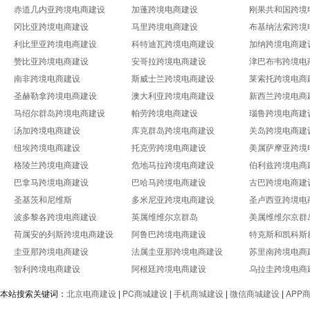
赤道几内亚跨境电商建设
加蓬跨境电商建设
刚果共和国跨境
冈比亚跨境电商建设
马里跨境电商建设
布基纳法索跨境
利比里亚跨境电商建设
科特迪瓦跨境电商建设
加纳跨境电商建
赞比亚跨境电商建设
安哥拉跨境电商建设
津巴布韦跨境电
南非跨境电商建设
斯威士兰跨境电商建设
莱索托跨境电商
圣赫勒拿跨境电商建设
澳大利亚跨境电商建设
新西兰跨境电商
马绍尔群岛跨境电商建设
帕劳跨境电商建设
瑙鲁跨境电商建
汤加跨境电商建设
库克群岛跨境电商建设
关岛跨境电商建
纽埃跨境电商建设
托克劳跨境电商建设
美属萨摩亚跨境
格陵兰跨境电商建设
危地马拉跨境电商建设
伯利兹跨境电商
巴拿马跨境电商建设
巴哈马跨境电商建设
古巴跨境电商建
圣基茨和尼维斯
多米尼亚跨境电商建设
圣卢西亚跨境电
波多黎各跨境电商建设
英属维维尔京群岛
美属维维尔京群
荷属安的列斯跨境电商建设
阿鲁巴跨境电商建设
特克斯和凯科斯
圭亚那跨境电商建设
法属圭亚那跨境电商建设
苏里南跨境电商
智利跨境电商建设
阿根廷跨境电商建设
乌拉圭跨境电商
本站搜索关键词：
北京电商建设
|
PC商城建设
|
手机商城建设
|
微信商城建设
|
APP