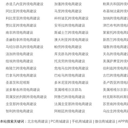
赤道几内亚跨境电商建设
加蓬跨境电商建设
刚果共和国跨境
冈比亚跨境电商建设
马里跨境电商建设
布基纳法索跨境
利比里亚跨境电商建设
科特迪瓦跨境电商建设
加纳跨境电商建
赞比亚跨境电商建设
安哥拉跨境电商建设
津巴布韦跨境电
南非跨境电商建设
斯威士兰跨境电商建设
莱索托跨境电商
圣赫勒拿跨境电商建设
澳大利亚跨境电商建设
新西兰跨境电商
马绍尔群岛跨境电商建设
帕劳跨境电商建设
瑙鲁跨境电商建
汤加跨境电商建设
库克群岛跨境电商建设
关岛跨境电商建
纽埃跨境电商建设
托克劳跨境电商建设
美属萨摩亚跨境
格陵兰跨境电商建设
危地马拉跨境电商建设
伯利兹跨境电商
巴拿马跨境电商建设
巴哈马跨境电商建设
古巴跨境电商建
圣基茨和尼维斯
多米尼亚跨境电商建设
圣卢西亚跨境电
波多黎各跨境电商建设
英属维维尔京群岛
美属维维尔京群
荷属安的列斯跨境电商建设
阿鲁巴跨境电商建设
特克斯和凯科斯
圭亚那跨境电商建设
法属圭亚那跨境电商建设
苏里南跨境电商
智利跨境电商建设
阿根廷跨境电商建设
乌拉圭跨境电商
本站搜索关键词：
北京电商建设
|
PC商城建设
|
手机商城建设
|
微信商城建设
|
APP