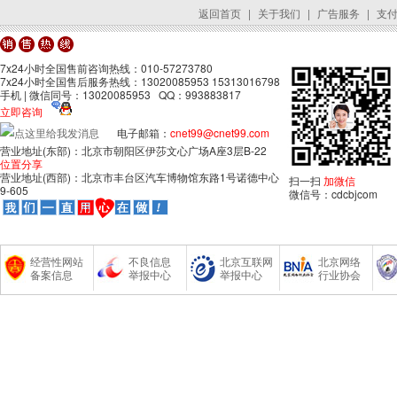
返回首页
|
关于我们
|
广告服务
|
支
7x24小时全国售前咨询热线：010-57273780
7x24小时全国售后服务热线：13020085953 15313016798
手机 | 微信同号：13020085953 QQ：993883817
立即咨询
电子邮箱：
cnet99@cnet99.com
营业地址(东部)：北京市朝阳区伊莎文心广场A座3层B-22
位置分享
营业地址(西部)：北京市丰台区汽车博物馆东路1号诺德中心
扫一扫
加微信
9-605
微信号：cdcbjcom
经营性网站
不良信息
北京互联网
北京网络
备案信息
举报中心
举报中心
行业协会