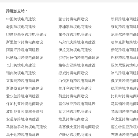
跨境独立站：
中国跨境电商建设
蒙古跨境电商建设
朝鲜跨境电商建
老挝跨境电商建设
柬埔寨跨境电商建设
缅甸跨境电商建
印度尼西亚跨境电商建设
东帝汶跨境电商建设
尼泊尔跨境电商
斯里兰卡跨境电商建设
马尔代夫跨境电商建设
哈萨克斯坦跨境
阿富汗跨境电商建设
伊拉克跨境电商建设
伊朗跨境电商建
巴勒斯坦跨境电商建设
沙特阿拉伯跨境电商建设
巴林跨境电商建
也门跨境电商建设
格鲁吉亚跨境电商建设
亚美尼亚跨境电
瑞典跨境电商建设
挪威跨境电商建设
冰岛跨境电商建
立陶宛跨境电商建设
白俄罗斯跨境电商建设
俄罗斯跨境电商
斯洛伐克跨境电商建设
匈牙利跨境电商建设
德国跨境电商建
爱尔兰跨境电商建设
荷兰跨境电商建设
比利时跨境电商
保加利亚跨境电商建设
塞尔维亚跨境电商建设
马其顿跨境电商
波斯尼亚和墨塞哥维那
意大利跨境电商建设
梵蒂冈跨境电商
安道尔跨境电商建设
埃及跨境电商建设
利比亚跨境电商
马德拉群岛跨境电商建设
埃塞俄比亚跨境电商建设
厄立特里亚跨境
乌干达跨境电商建设
卢旺达跨境电商建设
布隆迪跨境电商