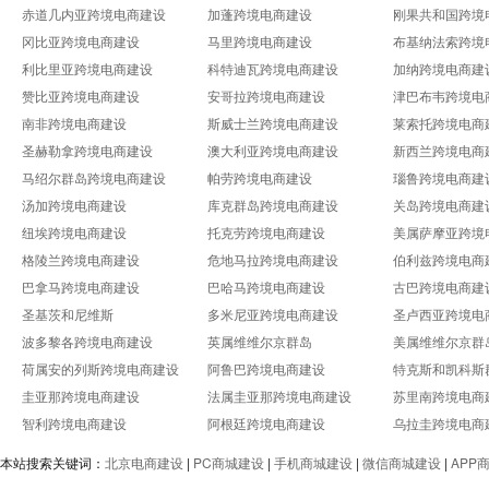
赤道几内亚跨境电商建设
加蓬跨境电商建设
刚果共和国跨境
冈比亚跨境电商建设
马里跨境电商建设
布基纳法索跨境
利比里亚跨境电商建设
科特迪瓦跨境电商建设
加纳跨境电商建
赞比亚跨境电商建设
安哥拉跨境电商建设
津巴布韦跨境电
南非跨境电商建设
斯威士兰跨境电商建设
莱索托跨境电商
圣赫勒拿跨境电商建设
澳大利亚跨境电商建设
新西兰跨境电商
马绍尔群岛跨境电商建设
帕劳跨境电商建设
瑙鲁跨境电商建
汤加跨境电商建设
库克群岛跨境电商建设
关岛跨境电商建
纽埃跨境电商建设
托克劳跨境电商建设
美属萨摩亚跨境
格陵兰跨境电商建设
危地马拉跨境电商建设
伯利兹跨境电商
巴拿马跨境电商建设
巴哈马跨境电商建设
古巴跨境电商建
圣基茨和尼维斯
多米尼亚跨境电商建设
圣卢西亚跨境电
波多黎各跨境电商建设
英属维维尔京群岛
美属维维尔京群
荷属安的列斯跨境电商建设
阿鲁巴跨境电商建设
特克斯和凯科斯
圭亚那跨境电商建设
法属圭亚那跨境电商建设
苏里南跨境电商
智利跨境电商建设
阿根廷跨境电商建设
乌拉圭跨境电商
本站搜索关键词：
北京电商建设
|
PC商城建设
|
手机商城建设
|
微信商城建设
|
APP