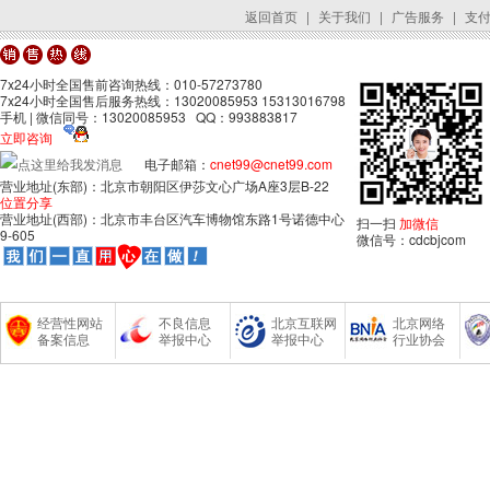
返回首页
|
关于我们
|
广告服务
|
支
7x24小时全国售前咨询热线：010-57273780
7x24小时全国售后服务热线：13020085953 15313016798
手机 | 微信同号：13020085953 QQ：993883817
立即咨询
电子邮箱：
cnet99@cnet99.com
营业地址(东部)：北京市朝阳区伊莎文心广场A座3层B-22
位置分享
营业地址(西部)：北京市丰台区汽车博物馆东路1号诺德中心
扫一扫
加微信
9-605
微信号：cdcbjcom
经营性网站
不良信息
北京互联网
北京网络
备案信息
举报中心
举报中心
行业协会