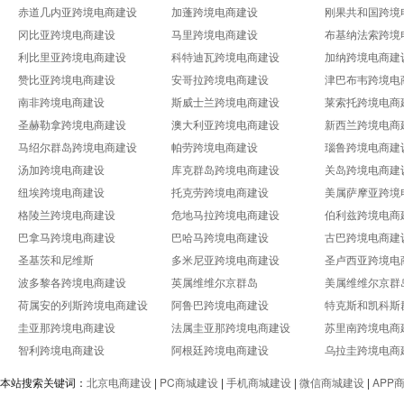
赤道几内亚跨境电商建设
加蓬跨境电商建设
刚果共和国跨境
冈比亚跨境电商建设
马里跨境电商建设
布基纳法索跨境
利比里亚跨境电商建设
科特迪瓦跨境电商建设
加纳跨境电商建
赞比亚跨境电商建设
安哥拉跨境电商建设
津巴布韦跨境电
南非跨境电商建设
斯威士兰跨境电商建设
莱索托跨境电商
圣赫勒拿跨境电商建设
澳大利亚跨境电商建设
新西兰跨境电商
马绍尔群岛跨境电商建设
帕劳跨境电商建设
瑙鲁跨境电商建
汤加跨境电商建设
库克群岛跨境电商建设
关岛跨境电商建
纽埃跨境电商建设
托克劳跨境电商建设
美属萨摩亚跨境
格陵兰跨境电商建设
危地马拉跨境电商建设
伯利兹跨境电商
巴拿马跨境电商建设
巴哈马跨境电商建设
古巴跨境电商建
圣基茨和尼维斯
多米尼亚跨境电商建设
圣卢西亚跨境电
波多黎各跨境电商建设
英属维维尔京群岛
美属维维尔京群
荷属安的列斯跨境电商建设
阿鲁巴跨境电商建设
特克斯和凯科斯
圭亚那跨境电商建设
法属圭亚那跨境电商建设
苏里南跨境电商
智利跨境电商建设
阿根廷跨境电商建设
乌拉圭跨境电商
本站搜索关键词：
北京电商建设
|
PC商城建设
|
手机商城建设
|
微信商城建设
|
APP