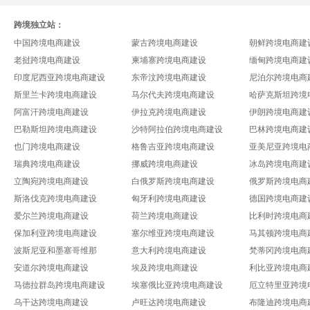
跨境独立站：
中国跨境电商建设
蒙古跨境电商建设
朝鲜跨境电商建
老挝跨境电商建设
柬埔寨跨境电商建设
缅甸跨境电商建
印度尼西亚跨境电商建设
东帝汶跨境电商建设
尼泊尔跨境电商
斯里兰卡跨境电商建设
马尔代夫跨境电商建设
哈萨克斯坦跨境
阿富汗跨境电商建设
伊拉克跨境电商建设
伊朗跨境电商建
巴勒斯坦跨境电商建设
沙特阿拉伯跨境电商建设
巴林跨境电商建
也门跨境电商建设
格鲁吉亚跨境电商建设
亚美尼亚跨境电
瑞典跨境电商建设
挪威跨境电商建设
冰岛跨境电商建
立陶宛跨境电商建设
白俄罗斯跨境电商建设
俄罗斯跨境电商
斯洛伐克跨境电商建设
匈牙利跨境电商建设
德国跨境电商建
爱尔兰跨境电商建设
荷兰跨境电商建设
比利时跨境电商
保加利亚跨境电商建设
塞尔维亚跨境电商建设
马其顿跨境电商
波斯尼亚和墨塞哥维那
意大利跨境电商建设
梵蒂冈跨境电商
安道尔跨境电商建设
埃及跨境电商建设
利比亚跨境电商
马德拉群岛跨境电商建设
埃塞俄比亚跨境电商建设
厄立特里亚跨境
乌干达跨境电商建设
卢旺达跨境电商建设
布隆迪跨境电商