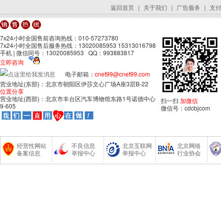
返回首页
|
关于我们
|
广告服务
|
支
7x24小时全国售前咨询热线：010-57273780
7x24小时全国售后服务热线：13020085953 15313016798
手机 | 微信同号：13020085953 QQ：993883817
立即咨询
电子邮箱：
cnet99@cnet99.com
营业地址(东部)：北京市朝阳区伊莎文心广场A座3层B-22
位置分享
营业地址(西部)：北京市丰台区汽车博物馆东路1号诺德中心
扫一扫
加微信
9-605
微信号：cdcbjcom
经营性网站
不良信息
北京互联网
北京网络
备案信息
举报中心
举报中心
行业协会