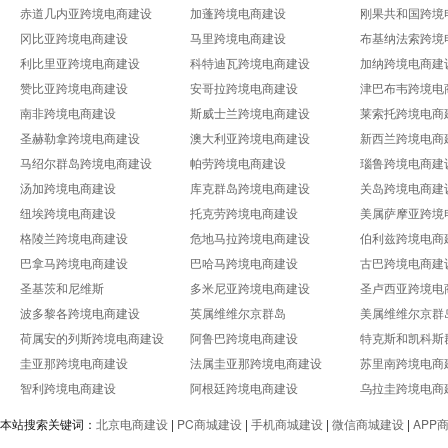
赤道几内亚跨境电商建设
加蓬跨境电商建设
刚果共和国跨境
冈比亚跨境电商建设
马里跨境电商建设
布基纳法索跨境
利比里亚跨境电商建设
科特迪瓦跨境电商建设
加纳跨境电商建
赞比亚跨境电商建设
安哥拉跨境电商建设
津巴布韦跨境电
南非跨境电商建设
斯威士兰跨境电商建设
莱索托跨境电商
圣赫勒拿跨境电商建设
澳大利亚跨境电商建设
新西兰跨境电商
马绍尔群岛跨境电商建设
帕劳跨境电商建设
瑙鲁跨境电商建
汤加跨境电商建设
库克群岛跨境电商建设
关岛跨境电商建
纽埃跨境电商建设
托克劳跨境电商建设
美属萨摩亚跨境
格陵兰跨境电商建设
危地马拉跨境电商建设
伯利兹跨境电商
巴拿马跨境电商建设
巴哈马跨境电商建设
古巴跨境电商建
圣基茨和尼维斯
多米尼亚跨境电商建设
圣卢西亚跨境电
波多黎各跨境电商建设
英属维维尔京群岛
美属维维尔京群
荷属安的列斯跨境电商建设
阿鲁巴跨境电商建设
特克斯和凯科斯
圭亚那跨境电商建设
法属圭亚那跨境电商建设
苏里南跨境电商
智利跨境电商建设
阿根廷跨境电商建设
乌拉圭跨境电商
本站搜索关键词：
北京电商建设
|
PC商城建设
|
手机商城建设
|
微信商城建设
|
APP