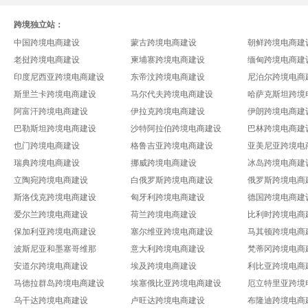
跨境独立站：
中国跨境电商建设
蒙古跨境电商建设
朝鲜跨境电商建
老挝跨境电商建设
柬埔寨跨境电商建设
缅甸跨境电商建
印度尼西亚跨境电商建设
东帝汶跨境电商建设
尼泊尔跨境电商
斯里兰卡跨境电商建设
马尔代夫跨境电商建设
哈萨克斯坦跨境
阿富汗跨境电商建设
伊拉克跨境电商建设
伊朗跨境电商建
巴勒斯坦跨境电商建设
沙特阿拉伯跨境电商建设
巴林跨境电商建
也门跨境电商建设
格鲁吉亚跨境电商建设
亚美尼亚跨境电
瑞典跨境电商建设
挪威跨境电商建设
冰岛跨境电商建
立陶宛跨境电商建设
白俄罗斯跨境电商建设
俄罗斯跨境电商
斯洛伐克跨境电商建设
匈牙利跨境电商建设
德国跨境电商建
爱尔兰跨境电商建设
荷兰跨境电商建设
比利时跨境电商
保加利亚跨境电商建设
塞尔维亚跨境电商建设
马其顿跨境电商
波斯尼亚和墨塞哥维那
意大利跨境电商建设
梵蒂冈跨境电商
安道尔跨境电商建设
埃及跨境电商建设
利比亚跨境电商
马德拉群岛跨境电商建设
埃塞俄比亚跨境电商建设
厄立特里亚跨境
乌干达跨境电商建设
卢旺达跨境电商建设
布隆迪跨境电商