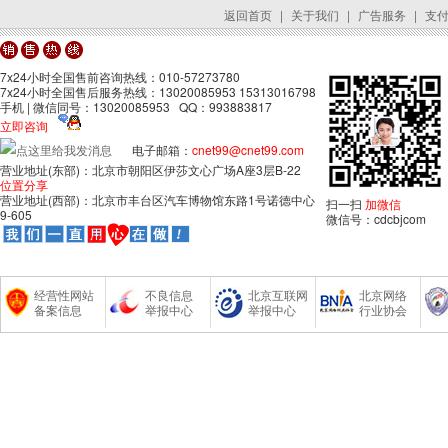
返回首页
|
关于我们
|
广告服务
|
支
7x24小时全国售前咨询热线：010-57273780
7x24小时全国售后服务热线：13020085953 15313016798
手机 | 微信同号：13020085953 QQ：993883817
立即咨询
电子邮箱：
cnet99@cnet99.com
营业地址(东部)：北京市朝阳区伊莎文心广场A座3层B-22
位置分享
营业地址(西部)：北京市丰台区汽车博物馆东路1号诺德中心
扫一扫
加微信
9-605
微信号：cdcbjcom
经营性网站
不良信息
北京互联网
北京网络
备案信息
举报中心
举报中心
行业协会