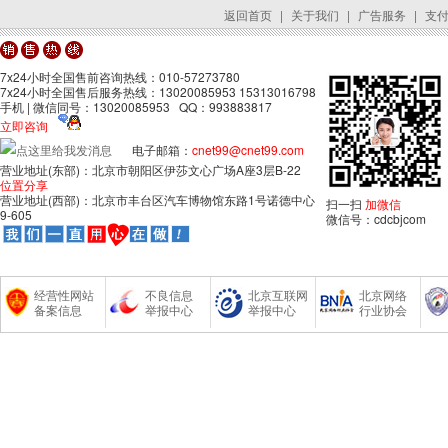
返回首页
|
关于我们
|
广告服务
|
支
7x24小时全国售前咨询热线：010-57273780
7x24小时全国售后服务热线：13020085953 15313016798
手机 | 微信同号：13020085953 QQ：993883817
立即咨询
电子邮箱：
cnet99@cnet99.com
营业地址(东部)：北京市朝阳区伊莎文心广场A座3层B-22
位置分享
营业地址(西部)：北京市丰台区汽车博物馆东路1号诺德中心
扫一扫
加微信
9-605
微信号：cdcbjcom
经营性网站
不良信息
北京互联网
北京网络
备案信息
举报中心
举报中心
行业协会