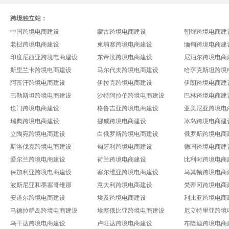
跨境独立站：
中国跨境电商建设
蒙古跨境电商建设
朝鲜跨境电商建
老挝跨境电商建设
柬埔寨跨境电商建设
缅甸跨境电商建
印度尼西亚跨境电商建设
东帝汶跨境电商建设
尼泊尔跨境电商
斯里兰卡跨境电商建设
马尔代夫跨境电商建设
哈萨克斯坦跨境
阿富汗跨境电商建设
伊拉克跨境电商建设
伊朗跨境电商建
巴勒斯坦跨境电商建设
沙特阿拉伯跨境电商建设
巴林跨境电商建
也门跨境电商建设
格鲁吉亚跨境电商建设
亚美尼亚跨境电
瑞典跨境电商建设
挪威跨境电商建设
冰岛跨境电商建
立陶宛跨境电商建设
白俄罗斯跨境电商建设
俄罗斯跨境电商
斯洛伐克跨境电商建设
匈牙利跨境电商建设
德国跨境电商建
爱尔兰跨境电商建设
荷兰跨境电商建设
比利时跨境电商
保加利亚跨境电商建设
塞尔维亚跨境电商建设
马其顿跨境电商
波斯尼亚和墨塞哥维那
意大利跨境电商建设
梵蒂冈跨境电商
安道尔跨境电商建设
埃及跨境电商建设
利比亚跨境电商
马德拉群岛跨境电商建设
埃塞俄比亚跨境电商建设
厄立特里亚跨境
乌干达跨境电商建设
卢旺达跨境电商建设
布隆迪跨境电商