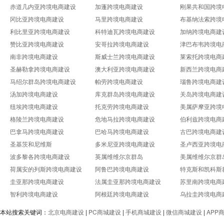
赤道几内亚跨境电商建设
加蓬跨境电商建设
刚果共和国跨境
冈比亚跨境电商建设
马里跨境电商建设
布基纳法索跨境
利比里亚跨境电商建设
科特迪瓦跨境电商建设
加纳跨境电商建
赞比亚跨境电商建设
安哥拉跨境电商建设
津巴布韦跨境电
南非跨境电商建设
斯威士兰跨境电商建设
莱索托跨境电商
圣赫勒拿跨境电商建设
澳大利亚跨境电商建设
新西兰跨境电商
马绍尔群岛跨境电商建设
帕劳跨境电商建设
瑙鲁跨境电商建
汤加跨境电商建设
库克群岛跨境电商建设
关岛跨境电商建
纽埃跨境电商建设
托克劳跨境电商建设
美属萨摩亚跨境
格陵兰跨境电商建设
危地马拉跨境电商建设
伯利兹跨境电商
巴拿马跨境电商建设
巴哈马跨境电商建设
古巴跨境电商建
圣基茨和尼维斯
多米尼亚跨境电商建设
圣卢西亚跨境电
波多黎各跨境电商建设
英属维维尔京群岛
美属维维尔京群
荷属安的列斯跨境电商建设
阿鲁巴跨境电商建设
特克斯和凯科斯
圭亚那跨境电商建设
法属圭亚那跨境电商建设
苏里南跨境电商
智利跨境电商建设
阿根廷跨境电商建设
乌拉圭跨境电商
本站搜索关键词：
北京电商建设
|
PC商城建设
|
手机商城建设
|
微信商城建设
|
APP