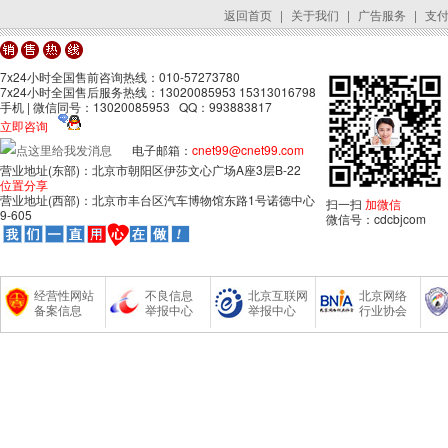
返回首页
|
关于我们
|
广告服务
|
支
7x24小时全国售前咨询热线：010-57273780
7x24小时全国售后服务热线：13020085953 15313016798
手机 | 微信同号：13020085953 QQ：993883817
立即咨询
电子邮箱：
cnet99@cnet99.com
营业地址(东部)：北京市朝阳区伊莎文心广场A座3层B-22
位置分享
营业地址(西部)：北京市丰台区汽车博物馆东路1号诺德中心
扫一扫
加微信
9-605
微信号：cdcbjcom
经营性网站
不良信息
北京互联网
北京网络
备案信息
举报中心
举报中心
行业协会