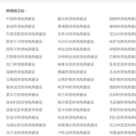
跨境独立站：
中国跨境电商建设
蒙古跨境电商建设
朝鲜跨境电商建
老挝跨境电商建设
柬埔寨跨境电商建设
缅甸跨境电商建
印度尼西亚跨境电商建设
东帝汶跨境电商建设
尼泊尔跨境电商
斯里兰卡跨境电商建设
马尔代夫跨境电商建设
哈萨克斯坦跨境
阿富汗跨境电商建设
伊拉克跨境电商建设
伊朗跨境电商建
巴勒斯坦跨境电商建设
沙特阿拉伯跨境电商建设
巴林跨境电商建
也门跨境电商建设
格鲁吉亚跨境电商建设
亚美尼亚跨境电
瑞典跨境电商建设
挪威跨境电商建设
冰岛跨境电商建
立陶宛跨境电商建设
白俄罗斯跨境电商建设
俄罗斯跨境电商
斯洛伐克跨境电商建设
匈牙利跨境电商建设
德国跨境电商建
爱尔兰跨境电商建设
荷兰跨境电商建设
比利时跨境电商
保加利亚跨境电商建设
塞尔维亚跨境电商建设
马其顿跨境电商
波斯尼亚和墨塞哥维那
意大利跨境电商建设
梵蒂冈跨境电商
安道尔跨境电商建设
埃及跨境电商建设
利比亚跨境电商
马德拉群岛跨境电商建设
埃塞俄比亚跨境电商建设
厄立特里亚跨境
乌干达跨境电商建设
卢旺达跨境电商建设
布隆迪跨境电商