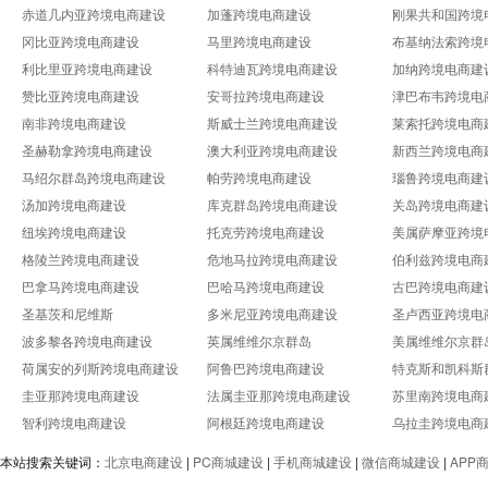
赤道几内亚跨境电商建设
加蓬跨境电商建设
刚果共和国跨境
冈比亚跨境电商建设
马里跨境电商建设
布基纳法索跨境
利比里亚跨境电商建设
科特迪瓦跨境电商建设
加纳跨境电商建
赞比亚跨境电商建设
安哥拉跨境电商建设
津巴布韦跨境电
南非跨境电商建设
斯威士兰跨境电商建设
莱索托跨境电商
圣赫勒拿跨境电商建设
澳大利亚跨境电商建设
新西兰跨境电商
马绍尔群岛跨境电商建设
帕劳跨境电商建设
瑙鲁跨境电商建
汤加跨境电商建设
库克群岛跨境电商建设
关岛跨境电商建
纽埃跨境电商建设
托克劳跨境电商建设
美属萨摩亚跨境
格陵兰跨境电商建设
危地马拉跨境电商建设
伯利兹跨境电商
巴拿马跨境电商建设
巴哈马跨境电商建设
古巴跨境电商建
圣基茨和尼维斯
多米尼亚跨境电商建设
圣卢西亚跨境电
波多黎各跨境电商建设
英属维维尔京群岛
美属维维尔京群
荷属安的列斯跨境电商建设
阿鲁巴跨境电商建设
特克斯和凯科斯
圭亚那跨境电商建设
法属圭亚那跨境电商建设
苏里南跨境电商
智利跨境电商建设
阿根廷跨境电商建设
乌拉圭跨境电商
本站搜索关键词：
北京电商建设
|
PC商城建设
|
手机商城建设
|
微信商城建设
|
APP