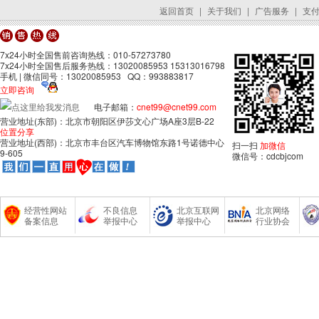
返回首页
|
关于我们
|
广告服务
|
支
7x24小时全国售前咨询热线：010-57273780
7x24小时全国售后服务热线：13020085953 15313016798
手机 | 微信同号：13020085953 QQ：993883817
立即咨询
电子邮箱：
cnet99@cnet99.com
营业地址(东部)：北京市朝阳区伊莎文心广场A座3层B-22
位置分享
营业地址(西部)：北京市丰台区汽车博物馆东路1号诺德中心
扫一扫
加微信
9-605
微信号：cdcbjcom
经营性网站
不良信息
北京互联网
北京网络
备案信息
举报中心
举报中心
行业协会