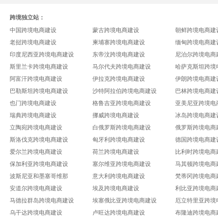
跨境独立站：
中国跨境电商建设
蒙古跨境电商建设
朝鲜跨境电商建
老挝跨境电商建设
柬埔寨跨境电商建设
缅甸跨境电商建
印度尼西亚跨境电商建设
东帝汶跨境电商建设
尼泊尔跨境电商
斯里兰卡跨境电商建设
马尔代夫跨境电商建设
哈萨克斯坦跨境
阿富汗跨境电商建设
伊拉克跨境电商建设
伊朗跨境电商建
巴勒斯坦跨境电商建设
沙特阿拉伯跨境电商建设
巴林跨境电商建
也门跨境电商建设
格鲁吉亚跨境电商建设
亚美尼亚跨境电
瑞典跨境电商建设
挪威跨境电商建设
冰岛跨境电商建
立陶宛跨境电商建设
白俄罗斯跨境电商建设
俄罗斯跨境电商
斯洛伐克跨境电商建设
匈牙利跨境电商建设
德国跨境电商建
爱尔兰跨境电商建设
荷兰跨境电商建设
比利时跨境电商
保加利亚跨境电商建设
塞尔维亚跨境电商建设
马其顿跨境电商
波斯尼亚和墨塞哥维那
意大利跨境电商建设
梵蒂冈跨境电商
安道尔跨境电商建设
埃及跨境电商建设
利比亚跨境电商
马德拉群岛跨境电商建设
埃塞俄比亚跨境电商建设
厄立特里亚跨境
乌干达跨境电商建设
卢旺达跨境电商建设
布隆迪跨境电商