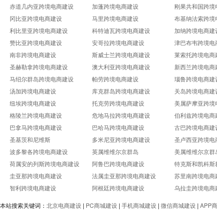
赤道几内亚跨境电商建设
加蓬跨境电商建设
刚果共和国跨境
冈比亚跨境电商建设
马里跨境电商建设
布基纳法索跨境
利比里亚跨境电商建设
科特迪瓦跨境电商建设
加纳跨境电商建
赞比亚跨境电商建设
安哥拉跨境电商建设
津巴布韦跨境电
南非跨境电商建设
斯威士兰跨境电商建设
莱索托跨境电商
圣赫勒拿跨境电商建设
澳大利亚跨境电商建设
新西兰跨境电商
马绍尔群岛跨境电商建设
帕劳跨境电商建设
瑙鲁跨境电商建
汤加跨境电商建设
库克群岛跨境电商建设
关岛跨境电商建
纽埃跨境电商建设
托克劳跨境电商建设
美属萨摩亚跨境
格陵兰跨境电商建设
危地马拉跨境电商建设
伯利兹跨境电商
巴拿马跨境电商建设
巴哈马跨境电商建设
古巴跨境电商建
圣基茨和尼维斯
多米尼亚跨境电商建设
圣卢西亚跨境电
波多黎各跨境电商建设
英属维维尔京群岛
美属维维尔京群
荷属安的列斯跨境电商建设
阿鲁巴跨境电商建设
特克斯和凯科斯
圭亚那跨境电商建设
法属圭亚那跨境电商建设
苏里南跨境电商
智利跨境电商建设
阿根廷跨境电商建设
乌拉圭跨境电商
本站搜索关键词：
北京电商建设
|
PC商城建设
|
手机商城建设
|
微信商城建设
|
APP