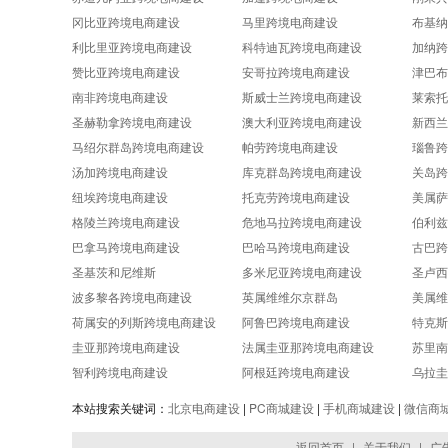
冈比亚跨境电商建设
马里跨境电商建设
布基纳
利比里亚跨境电商建设
科特迪瓦跨境电商建设
加纳跨
赞比亚跨境电商建设
安哥拉跨境电商建设
津巴布
南非跨境电商建设
斯威士兰跨境电商建设
莱索托
圣赫勒拿跨境电商建设
澳大利亚跨境电商建设
新西兰
马绍尔群岛跨境电商建设
帕劳跨境电商建设
瑙鲁跨
汤加跨境电商建设
库克群岛跨境电商建设
关岛跨
纽埃跨境电商建设
托克劳跨境电商建设
美属萨
格陵兰跨境电商建设
危地马拉跨境电商建设
伯利兹
巴拿马跨境电商建设
巴哈马跨境电商建设
古巴跨
圣基茨和尼维斯
多米尼亚跨境电商建设
圣卢西
波多黎各跨境电商建设
英属维维尔京群岛
美属维
荷属安的列斯跨境电商建设
阿鲁巴跨境电商建设
特克斯
圭亚那跨境电商建设
法属圭亚那跨境电商建设
苏里南
智利跨境电商建设
阿根廷跨境电商建设
乌拉圭
本站搜索关键词：
北京电商建设
|
PC商城建设
|
手机商城建设
|
微信商
返回首页
|
关于我们
|
广