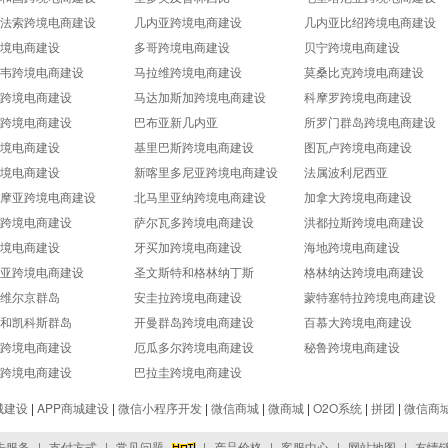
法索跨境电商建设
几内亚跨境电商建设
几内亚比绍跨境电商建设
境电商建设
多哥跨境电商建设
贝宁跨境电商建设
韦跨境电商建设
马拉维跨境电商建设
莫桑比克跨境电商建设
跨境电商建设
马达加斯加跨境电商建设
科摩罗跨境电商建设
跨境电商建设
巴布亚新几内亚
所罗门群岛跨境电商建设
境电商建设
基里巴斯跨境电商建设
图瓦卢跨境电商建设
境电商建设
新喀里多尼亚跨境电商建设
法属波利尼西亚
摩亚跨境电商建设
北马里亚纳跨境电商建设
加拿大跨境电商建设
跨境电商建设
萨尔瓦多跨境电商建设
洪都拉斯跨境电商建设
境电商建设
牙买加跨境电商建设
海地跨境电商建设
亚跨境电商建设
圣文斯特和格林纳丁斯
格林纳达跨境电商建设
维尔京群岛
安圭拉跨境电商建设
蒙特塞特拉跨境电商建设
和凯科斯群岛
开曼群岛跨境电商建设
百慕大跨境电商建设
跨境电商建设
厄瓜多尔跨境电商建设
秘鲁跨境电商建设
跨境电商建设
巴拉圭跨境电商建设
城建设
|
APP商城建设
|
微信小程序开发
|
微信商城
|
微商城
|
O2O系统
|
拼团
|
微信商
告服务
|
支付方式
|
常见问题
|
产品价格
|
客服中心
|
网站地图
|
友情