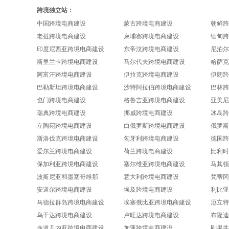
跨境独立站：
中国跨境电商建设
蒙古跨境电商建设
朝鲜跨
老挝跨境电商建设
柬埔寨跨境电商建设
缅甸跨
印度尼西亚跨境电商建设
东帝汶跨境电商建设
尼泊尔
斯里兰卡跨境电商建设
马尔代夫跨境电商建设
哈萨克
阿富汗跨境电商建设
伊拉克跨境电商建设
伊朗跨
巴勒斯坦跨境电商建设
沙特阿拉伯跨境电商建设
巴林跨
也门跨境电商建设
格鲁吉亚跨境电商建设
亚美尼
瑞典跨境电商建设
挪威跨境电商建设
冰岛跨
立陶宛跨境电商建设
白俄罗斯跨境电商建设
俄罗斯
斯洛伐克跨境电商建设
匈牙利跨境电商建设
德国跨
爱尔兰跨境电商建设
荷兰跨境电商建设
比利时
保加利亚跨境电商建设
塞尔维亚跨境电商建设
马其顿
波斯尼亚和墨塞哥维那
意大利跨境电商建设
梵蒂冈
安道尔跨境电商建设
埃及跨境电商建设
利比亚
马德拉群岛跨境电商建设
埃塞俄比亚跨境电商建设
厄立特
乌干达跨境电商建设
卢旺达跨境电商建设
布隆迪
赤道几内亚跨境电商建设
加蓬跨境电商建设
刚果共