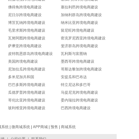
佛得角跨境电商建设
塞拉利昂跨境电商建设
尼日尔跨境电商建设
加纳利群岛跨境电商建设
博茨瓦纳跨境电商建设
纳米比亚跨境电商建设
毛里求斯跨境电商建设
留尼旺跨境电商建设
瓦努阿图跨境电商建设
密克罗尼西亚跨境电商建设
萨摩亚跨境电商建设
斐济群岛跨境电商建设
皮特凯恩群岛跨境电商建设
瓦利斯与富图纳
美国跨境电商建设
墨西哥跨境电商建设
尼加拉瓜跨境电商建设
哥斯达黎加跨境电商建设
多米尼加共和国
安提瓜和巴布达
巴巴多斯跨境电商建设
特立尼达和多巴哥
瓜德罗普跨境电商建设
马提尼克跨境电商建设
哥伦比亚跨境电商建设
委内瑞拉跨境电商建设
玻利维亚跨境电商建设
巴西跨境电商建设
城系统
|
微商城系统
|
APP商城
|
预售
|
商城系统
链接
|
公司位置
|
联系我们