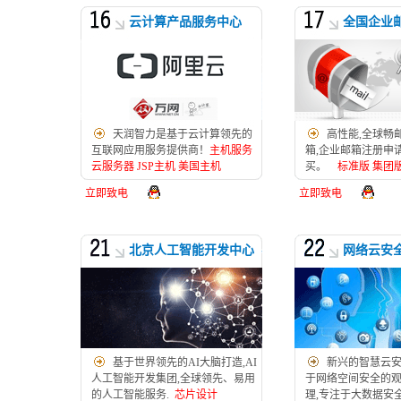
云计算产品服务中心
全国企业
天润智力是基于云计算领先的
高性能,全球畅
互联网应用服务提供商！
主机服务
箱,企业邮箱注册申
云服务器
JSP主机
美国主机
买。
标准版
集团
立即致电
立即致电
北京人工智能开发中心
网络云安
基于世界领先的AI大脑打造,AI
新兴的智慧云安
人工智能开发集团,全球领先、易用
于网络空间安全的
的人工智能服务.
芯片设计
理,专注于大数据安全