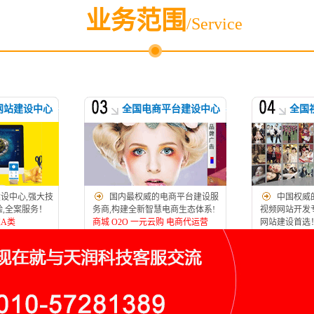
业务范围
/Service
网站建设中心
全国电商平台建设中心
全国
设中心,强大技
国内最权威的电商平台建设服
中国权威
验,全案服务！
务商,构建全新智慧电商生态体系!
视频网站开发专
A类
商城
O2O
一元云购
电商代运营
网站建设首选
立即致电
立即致电
开发中心
全国小程序开发中心
全国