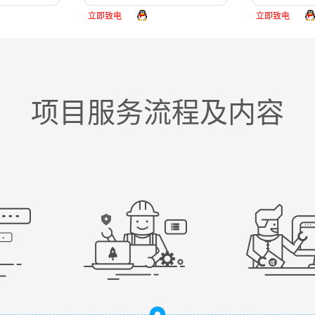
立即致电
立即致电
项目服务流程及内容