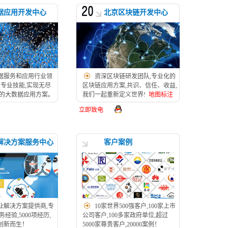
据应用开发中心
北京区块链开发中心
据服务和应用行业领
资深区块链研发团队,专业化的
,专业技能,实现无尽
区块链应用方案,共识、信任、收益,
先的大数据应用方案。
我们一起重新定义世界!
地图标注
立即致电
解决方案服务中心
客户案例
业解决方案提供商,专
10家世界500强客户,100家上市
务经验,5000项经历,
公司客户,100多家政府单位,超过
创新而生！
5000家尊贵客户,20000案例！