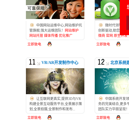
中国网站运维中心,网站维护托
微时代领导者,
管旗舰,强大运维团队！
网站维护
创新驱动,助您领先
网站托管
媒体传播
优化推广
微商
官网
原生开发
立即致电
立即致电
VR/AR开发制作中心
北京系统
让互联网更真实,提供3D与VR
中国系统开发领
构建全景互动服务平台,全景展示策
务的完美结合,更多平
划,全景拍摄,全景制作和发布...
团队实力华丽呈现
立即致电
立即致电