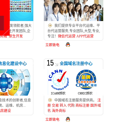
信原生开发领航者,强大
我们提供专业平台代运维、平
P/微信原生开发团队,企
台代运营服务,专业团队,大型,专业,
P商城
原生开发
专注！
微信代运营
APP代运营
立即致电
信息化建设中心
全国域名注册中心
息技术的创新者,信息
中国域名注册服务提供商。
注
、运维、机房...
册
交易
转入
代购
商标注册
国外域
机房建设
名
海外商标
立即致电