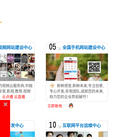
视频网站建设中心
全国手机网站建设中心
的视频云服务商,中国
新鲜感受,新鲜未来,专注创意,
家,影视,教育,视频
专心开发,非常团队,成就您的未来,
！
云点播
云直播
助力您的企业势如破竹！
立即致电
APP开发中心
互联网平台运维中心