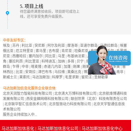
5. 项目上线
待您最终满意验收后，项目即可成功上
线，还可享受免费升级服务。
中非友好专区：
埃及
|
苏丹
|
利比亚
|
突尼斯
|
阿尔及利亚
|
摩洛哥
|
亚速尔群岛
|
马德拉群岛
|
埃塞
俄比亚
|
厄立特里亚
|
索马里
|
吉布提
|
肯尼亚
|
坦桑尼亚
|
布隆迪
|
塞舌尔
|
毛里塔
尼亚
|
西撒哈拉
|
塞内加尔
|
冈比亚
|
马里
|
布基纳法索
|
几内亚
|
几内亚比绍
|
佛得
角
|
塞拉利昂
|
利比里亚
|
科特迪瓦
|
加纳
|
多哥
|
贝宁
|
尼日尔
|
尼日利亚
|
加那利
群岛
|
乍得
|
中非
|
喀麦隆
|
赤道几内亚
|
加蓬
|
刚果
|
刚果民主共和国
|
圣多美
|
普
林西比
|
比亚
|
安哥拉
|
津巴布韦
|
马拉维
|
莫桑比克
|
博茨瓦纳
|
纳米比亚
|
南非
|
斯威士兰
|
莱索托
|
马达加斯加
|
科摩罗
|
毛里求斯
|
留尼汪
|
圣赫勒拿
马达加斯加信息化服务企业联合体:
北京天润智力智能科技有限公司
|
北京清大万博科技有限公司
|
北京航烽博通科技
发展有限公司
|
西安金蝉网络科技有限公司
|
联创世界（北京）科技有限责任公司
|
北京联华智汇信息技术公司
|
北京智旅动力科技有限公司
|
北京天宇智通信息技
术有限公司
服务企业持续加入中...
马达加斯加信息化
|
马达加斯加信息化公司
|
马达加斯加信息化中心