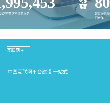
2,000,000
80
20万尊贵客户满意服务
超过80家5
们合作
互联网 +
中国互联网平台建设 一站式