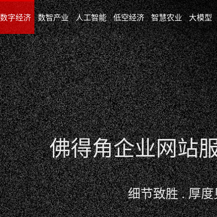
数字经济
数智产业
人工智能
低空经济
智慧农业
大模型
用 信息化服务领先者
能 . 物联网 . 信息化 . 助力佛得角飞速发展