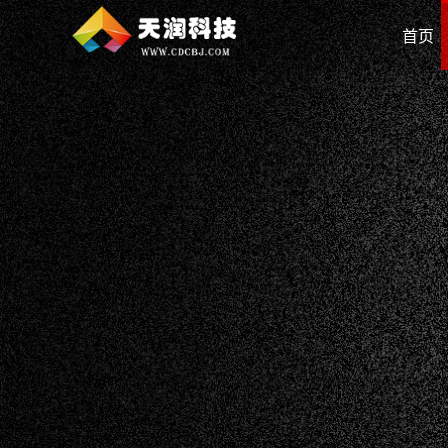
首页
佛得角互联网应
网站 . 微信 . APP . 人工智