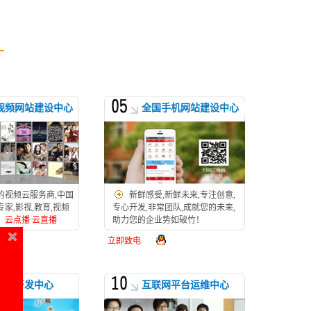
视频网站建设中心
全国手机网站建设中心
的视频云服务商,中国
新鲜感受,新鲜未来,专注创意,
家,影视,教育,视频
专心开发,非常团队,成就您的未来,
！
云点播
云直播
助力您的企业势如破竹！
立即致电
APP开发中心
互联网平台运维中心