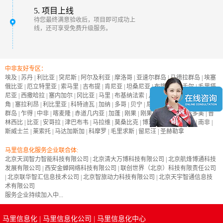
5. 项目上线
待您最终满意验收后，项目即可成功上
线，还可享受免费升级服务。
中非友好专区：
埃及
|
苏丹
|
利比亚
|
突尼斯
|
阿尔及利亚
|
摩洛哥
|
亚速尔群岛
|
马德拉群岛
|
埃塞
俄比亚
|
厄立特里亚
|
索马里
|
吉布提
|
肯尼亚
|
坦桑尼亚
|
布隆迪
|
塞舌尔
|
毛里塔
尼亚
|
西撒哈拉
|
塞内加尔
|
冈比亚
|
马里
|
布基纳法索
|
几内亚
|
几内亚比绍
|
佛得
角
|
塞拉利昂
|
利比里亚
|
科特迪瓦
|
加纳
|
多哥
|
贝宁
|
尼日尔
|
尼日利亚
|
加那利
群岛
|
乍得
|
中非
|
喀麦隆
|
赤道几内亚
|
加蓬
|
刚果
|
刚果民主共和国
|
圣多美
|
普
林西比
|
比亚
|
安哥拉
|
津巴布韦
|
马拉维
|
莫桑比克
|
博茨瓦纳
|
纳米比亚
|
南非
|
斯威士兰
|
莱索托
|
马达加斯加
|
科摩罗
|
毛里求斯
|
留尼汪
|
圣赫勒拿
马里信息化服务企业联合体:
北京天润智力智能科技有限公司
|
北京清大万博科技有限公司
|
北京航烽博通科技
发展有限公司
|
西安金蝉网络科技有限公司
|
联创世界（北京）科技有限责任公司
|
北京联华智汇信息技术公司
|
北京智旅动力科技有限公司
|
北京天宇智通信息技
术有限公司
服务企业持续加入中...
马里信息化
|
马里信息化公司
|
马里信息化中心