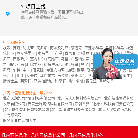
5. 项目上线
待您最终满意验收后，项目即可成功上
线，还可享受免费升级服务。
中非友好专区：
埃及
|
苏丹
|
利比亚
|
突尼斯
|
阿尔及利亚
|
摩洛哥
|
亚速尔群岛
|
马德拉群岛
|
埃塞
俄比亚
|
厄立特里亚
|
索马里
|
吉布提
|
肯尼亚
|
坦桑尼亚
|
布隆迪
|
塞舌尔
|
毛里塔
尼亚
|
西撒哈拉
|
塞内加尔
|
冈比亚
|
马里
|
布基纳法索
|
几内亚
|
几内亚比绍
|
佛得
角
|
塞拉利昂
|
利比里亚
|
科特迪瓦
|
加纳
|
多哥
|
贝宁
|
尼日尔
|
尼日利亚
|
加那利
群岛
|
乍得
|
中非
|
喀麦隆
|
赤道几内亚
|
加蓬
|
刚果
|
刚果民主共和国
|
圣多美
|
普
林西比
|
比亚
|
安哥拉
|
津巴布韦
|
马拉维
|
莫桑比克
|
博茨瓦纳
|
纳米比亚
|
南非
|
斯威士兰
|
莱索托
|
马达加斯加
|
科摩罗
|
毛里求斯
|
留尼汪
|
圣赫勒拿
几内亚信息化服务企业联合体:
北京天润智力智能科技有限公司
|
北京清大万博科技有限公司
|
北京航烽博通科技
发展有限公司
|
西安金蝉网络科技有限公司
|
联创世界（北京）科技有限责任公司
|
北京联华智汇信息技术公司
|
北京智旅动力科技有限公司
|
北京天宇智通信息技
术有限公司
服务企业持续加入中...
几内亚信息化
|
几内亚信息化公司
|
几内亚信息化中心