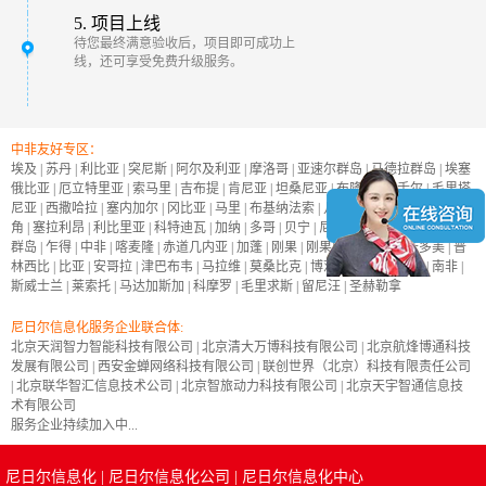
5. 项目上线
待您最终满意验收后，项目即可成功上
线，还可享受免费升级服务。
中非友好专区：
埃及
|
苏丹
|
利比亚
|
突尼斯
|
阿尔及利亚
|
摩洛哥
|
亚速尔群岛
|
马德拉群岛
|
埃塞
俄比亚
|
厄立特里亚
|
索马里
|
吉布提
|
肯尼亚
|
坦桑尼亚
|
布隆迪
|
塞舌尔
|
毛里塔
尼亚
|
西撒哈拉
|
塞内加尔
|
冈比亚
|
马里
|
布基纳法索
|
几内亚
|
几内亚比绍
|
佛得
角
|
塞拉利昂
|
利比里亚
|
科特迪瓦
|
加纳
|
多哥
|
贝宁
|
尼日尔
|
尼日利亚
|
加那利
群岛
|
乍得
|
中非
|
喀麦隆
|
赤道几内亚
|
加蓬
|
刚果
|
刚果民主共和国
|
圣多美
|
普
林西比
|
比亚
|
安哥拉
|
津巴布韦
|
马拉维
|
莫桑比克
|
博茨瓦纳
|
纳米比亚
|
南非
|
斯威士兰
|
莱索托
|
马达加斯加
|
科摩罗
|
毛里求斯
|
留尼汪
|
圣赫勒拿
尼日尔信息化服务企业联合体:
北京天润智力智能科技有限公司
|
北京清大万博科技有限公司
|
北京航烽博通科技
发展有限公司
|
西安金蝉网络科技有限公司
|
联创世界（北京）科技有限责任公司
|
北京联华智汇信息技术公司
|
北京智旅动力科技有限公司
|
北京天宇智通信息技
术有限公司
服务企业持续加入中...
尼日尔信息化
|
尼日尔信息化公司
|
尼日尔信息化中心