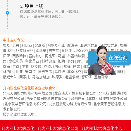
5. 项目上线
待您最终满意验收后，项目即可成功上
线，还可享受免费升级服务。
中非友好专区：
埃及
|
苏丹
|
利比亚
|
突尼斯
|
阿尔及利亚
|
摩洛哥
|
亚速尔群岛
|
马德拉群岛
|
埃塞
俄比亚
|
厄立特里亚
|
索马里
|
吉布提
|
肯尼亚
|
坦桑尼亚
|
布隆迪
|
塞舌尔
|
毛里塔
尼亚
|
西撒哈拉
|
塞内加尔
|
冈比亚
|
马里
|
布基纳法索
|
几内亚
|
几内亚比绍
|
佛得
角
|
塞拉利昂
|
利比里亚
|
科特迪瓦
|
加纳
|
多哥
|
贝宁
|
尼日尔
|
尼日利亚
|
加那利
群岛
|
乍得
|
中非
|
喀麦隆
|
赤道几内亚
|
加蓬
|
刚果
|
刚果民主共和国
|
圣多美
|
普
林西比
|
比亚
|
安哥拉
|
津巴布韦
|
马拉维
|
莫桑比克
|
博茨瓦纳
|
纳米比亚
|
南非
|
斯威士兰
|
莱索托
|
马达加斯加
|
科摩罗
|
毛里求斯
|
留尼汪
|
圣赫勒拿
几内亚比绍信息化服务企业联合体:
北京天润智力智能科技有限公司
|
北京清大万博科技有限公司
|
北京航烽博通科技
发展有限公司
|
西安金蝉网络科技有限公司
|
联创世界（北京）科技有限责任公司
|
北京联华智汇信息技术公司
|
北京智旅动力科技有限公司
|
北京天宇智通信息技
术有限公司
服务企业持续加入中...
几内亚比绍信息化
|
几内亚比绍信息化公司
|
几内亚比绍信息化中心